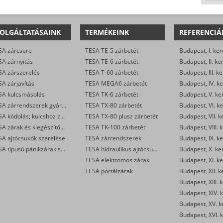
OLGÁLTATÁSAINK
TERMÉKEINK
REFERENCIÁ
SA zárcsere
TESA TE-5 zárbetét
Budapest, I. ker
SA zárnyitás
TESA TE-6 zárbetét
Budapest, II. ke
SA zárszerelés
TESA T-60 zárbetét
Budapest, III. ke
A zárjavítás
TESA MEGA6 zárbetét
Budapest, IV. ke
SA kulcsmásolás
TESA TK-6 zárbetét
Budapest, V. ke
TESA zárrendszerek gyártása
TESA TX-80 zárbetét
Budapest, VI. ke
TESA kódolás; kulcshoz zárbetét készítése
TESA TX-80 plusz zárbetét
Budapest, VII. k
TESA zárak és kiegészítők kereskedelme
TESA TK-100 zárbetét
Budapest, VIII. 
SA ajtócsukók szerelése
TESA zárrendszerek
Budapest, IX. ke
TESA típusú pánikzárak szerelése
TESA hidraulikus ajtócsukók
Budapest, X. ke
TESA elektromos zárak
Budapest, XI. ke
TESA portálzárak
Budapest, XII. k
Budapest, XIII. 
Budapest, XIV. k
Budapest, XV. k
Budapest, XVI. k