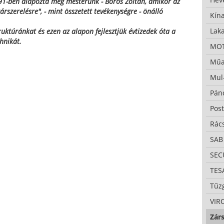
91-ben alapozta meg mesterünk - Boros Zoltán, amikor az
zárszerelésre", - mint összetett tevékenységre - önálló
Kína
Lak
truktúránkat és ezen az alapon fejlesztjük évtizedek óta a
hnikát.
MO
Műa
Mul
Pán
Pos
Rác
SAB
SE
TES
Tűzg
VIR
Zárs