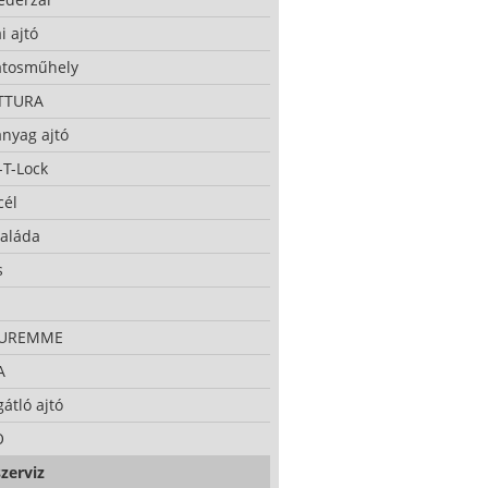
i ajtó
atosműhely
TTURA
nyag ajtó
-T-Lock
cél
taláda
s
CUREMME
A
átló ajtó
O
zerviz