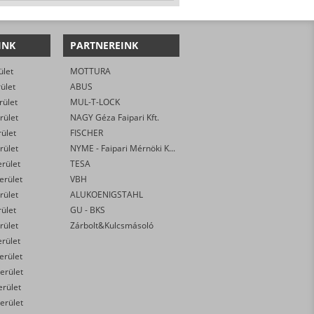
INK
PARTNEREINK
ület
MOTTURA
rület
ABUS
rület
MUL-T-LOCK
rület
NAGY Géza Faipari Kft.
rület
FISCHER
rület
NYME - Faipari Mérnöki Kar
erület
TESA
kerület
VBH
rület
ALUKOENIGSTAHL
rület
GU - BKS
rület
Zárbolt&Kulcsmásoló
erület
kerület
erület
erület
erület