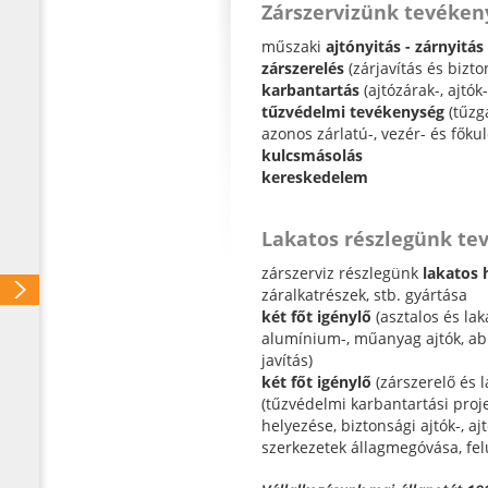
Zárszervizünk tevéken
műszaki
ajtónyitás - zárnyitás
zárszerelés
(zárjavítás és bizt
karbantartás
(ajtózárak-, ajtók
tűzvédelmi tevékenység
(tűzgá
azonos zárlatú-, vezér- és főku
kulcsmásolás
kereskedelem
Lakatos részlegünk te
zárszerviz részlegünk
lakatos 
záralkatrészek, stb. gyártása
két főt igénylő
(asztalos és lak
alumínium-, műanyag ajtók, abl
javítás)
két főt igénylő
(zárszerelő és l
(tűzvédelmi karbantartási pr
helyezése, biztonsági ajtók-, a
szerkezetek állagmegóvása, felú