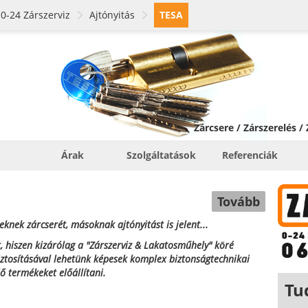
0-24 Zárszerviz
Ajtónyitás
TESA
Zárcsere / Zárszerelés /
Árak
Szolgáltatások
Referenciák
Tovább
knek zárcserét, másoknak ajtónyitást is jelent...
, hiszen kizárólag a "Zárszerviz & Lakatosműhely" köré
biztosításával lehetünk képesek komplex biztonságtechnikai
lő termékeket előállítani.
Tu