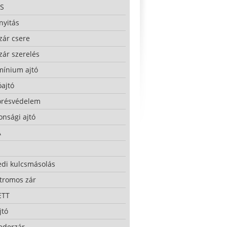
S
nyitás
zár csere
zár szerelés
mínium ajtó
ajtó
örésvédelem
onsági ajtó
A
edi kulcsmásolás
ktromos zár
ETT
jtó
ederzár