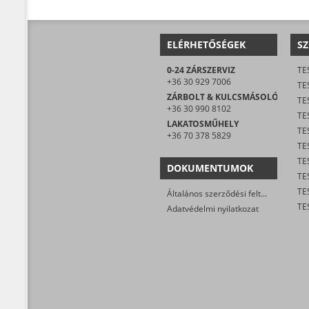
ELÉRHETŐSÉGEK
SZ
0-24 ZÁRSZERVIZ
TE
+36 30 929 7006
TE
ZÁRBOLT & KULCSMÁSOLÓ
TE
+36 30 990 8102
TES
LAKATOSMŰHELY
TE
+36 70 378 5829
DOKUMENTUMOK
TE
Általános szerződési feltételek
Adatvédelmi nyilatkozat