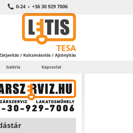
0-24 › +36 30 929 7006
TESA
 Zárjavítás / Kulcsmásolás / Ajtónyitás
Galéria
Kapcsolat
dástár