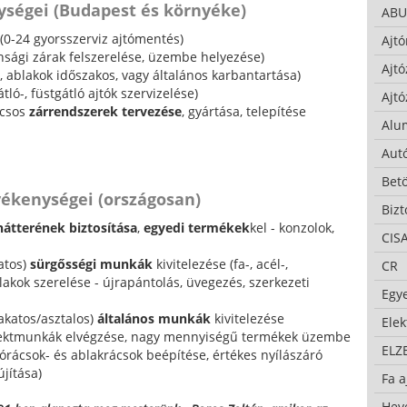
ységei (Budapest és környéke)
ABU
(0-24 gyorsszerviz ajtómentés)
Ajtó
onsági zárak felszerelése, üzembe helyezése)
Ajtó
-, ablakok időszakos, vagy általános karbantartása)
tló-, füstgátló ajtók szervizelése)
Ajtó
lcsos
zárrendszerek tervezése
, gyártása, telepítése
Alu
Autó
Bet
vékenységei (országosan)
Bizt
hátterének biztosítása
,
egyedi termékek
kel - konzolok,
CIS
atos)
sürgősségi munkák
kivitelezése (fa-, acél-,
CR
akok szerelése - újrapántolás, üvegezés, szerkezeti
Egy
akatos/asztalos)
általános munkák
kivitelezése
Ele
ojektmunkák elvégzése, nagy mennyiségű termékek üzembe
ELZ
jtórácsok- és ablakrácsok beépítése, értékes nyílászáró
jítása)
Fa a
Hev