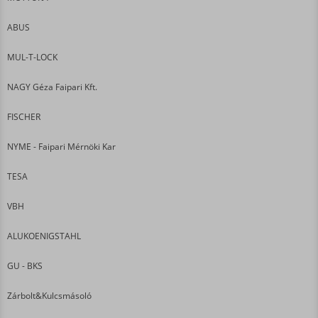
ABUS
MUL-T-LOCK
NAGY Géza Faipari Kft.
FISCHER
NYME - Faipari Mérnöki Kar
TESA
VBH
ALUKOENIGSTAHL
GU - BKS
Zárbolt&Kulcsmásoló