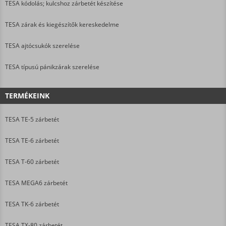
TESA kódolás; kulcshoz zárbetét készítése
TESA zárak és kiegészítők kereskedelme
TESA ajtócsukók szerelése
TESA típusú pánikzárak szerelése
TERMÉKEINK
TESA TE-5 zárbetét
TESA TE-6 zárbetét
TESA T-60 zárbetét
TESA MEGA6 zárbetét
TESA TK-6 zárbetét
TESA TX-80 zárbetét