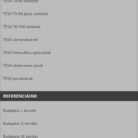
TESA TX-80 zárbetét
TESA TX-80 plusz zárbetét
TESA TK-100 zárbetét
TESA zárrendszerek
TESA hidraulikus ajtócsukók
TESA elektromos zárak
TESA portálzárak
REFERENCIÁINK
Budapest, I. kerület
Budapest, II. kerület
Budapest, III. kerület