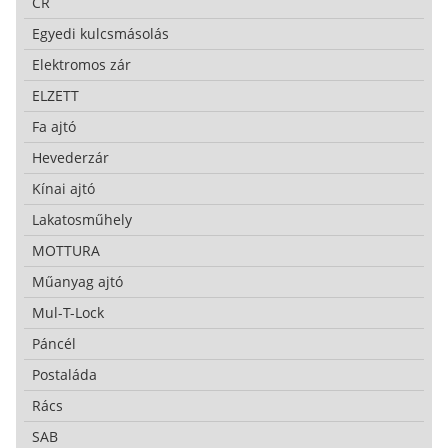
CR
Egyedi kulcsmásolás
Elektromos zár
ELZETT
Fa ajtó
Hevederzár
Kínai ajtó
Lakatosműhely
MOTTURA
Műanyag ajtó
Mul-T-Lock
Páncél
Postaláda
Rács
SAB