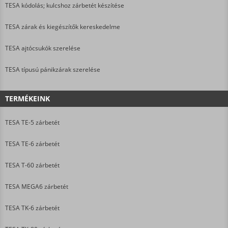
TESA kódolás; kulcshoz zárbetét készítése
TESA zárak és kiegészítők kereskedelme
TESA ajtócsukók szerelése
TESA típusú pánikzárak szerelése
TERMÉKEINK
TESA TE-5 zárbetét
TESA TE-6 zárbetét
TESA T-60 zárbetét
TESA MEGA6 zárbetét
TESA TK-6 zárbetét