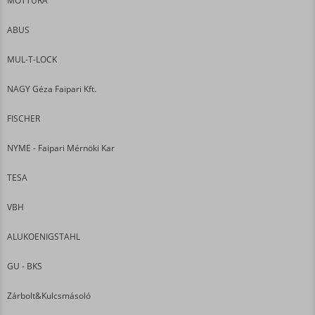
MOTTURA
ABUS
MUL-T-LOCK
NAGY Géza Faipari Kft.
FISCHER
NYME - Faipari Mérnöki Kar
TESA
VBH
ALUKOENIGSTAHL
GU - BKS
Zárbolt&Kulcsmásoló