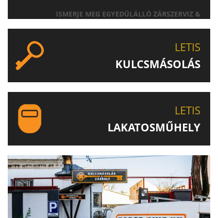
ISMERJE MEG EGYEDÜLÁLLÓ ZÁRSZERVIZ &
AJTÓNYITÁS SZOLGÁLTATÁSUNKAT!
LETIS
KULCSMÁSOLÁS
EGYEDI ÉS SPECIÁLIS KULCSOK MÁSOLÁSA, CSAK A
LETIS-NÉL!
LETIS
LAKATOSMŰHELY
AJÁNLJUK FIGYELMÉBE LAKATOSMŰHELYÜNK
TERMÉKEIT IS!