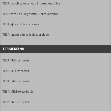
TESA kódolás; kulcshoz zárbetét készítése
TESA zárak és kiegészítők kereskedelme
TESA ajtócsukók szerelése
TESA típusú pánikzárak szerelése
TERMÉKEINK
TESA TE-5 zárbetét
TESA TE-6 zárbetét
TESA T-60 zárbetét
TESA MEGA6 zárbetét
TESA TK-6 zárbetét