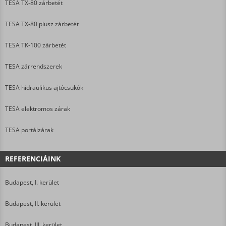
TESA TX-80 zárbetét
TESA TX-80 plusz zárbetét
TESA TK-100 zárbetét
TESA zárrendszerek
TESA hidraulikus ajtócsukók
TESA elektromos zárak
TESA portálzárak
REFERENCIÁINK
Budapest, I. kerület
Budapest, II. kerület
Budapest, III. kerület