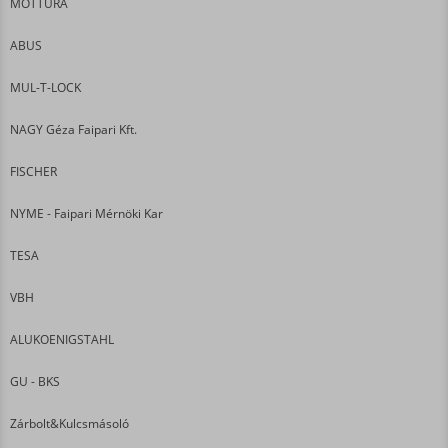
MOTTURA
ABUS
MUL-T-LOCK
NAGY Géza Faipari Kft.
FISCHER
NYME - Faipari Mérnöki Kar
TESA
VBH
ALUKOENIGSTAHL
GU - BKS
Zárbolt&Kulcsmásoló