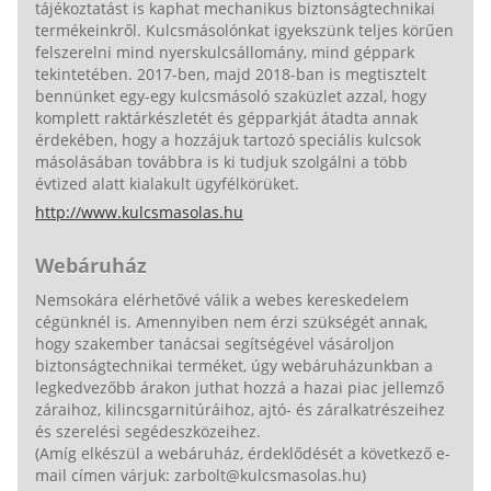
tájékoztatást is kaphat mechanikus biztonságtechnikai
termékeinkről. Kulcsmásolónkat igyekszünk teljes körűen
felszerelni mind nyerskulcsállomány, mind géppark
tekintetében. 2017-ben, majd 2018-ban is megtisztelt
bennünket egy-egy kulcsmásoló szaküzlet azzal, hogy
komplett raktárkészletét és gépparkját átadta annak
érdekében, hogy a hozzájuk tartozó speciális kulcsok
másolásában továbbra is ki tudjuk szolgálni a több
évtized alatt kialakult ügyfélkörüket.
http://www.kulcsmasolas.hu
Webáruház
Nemsokára elérhetővé válik a webes kereskedelem
cégünknél is. Amennyiben nem érzi szükségét annak,
hogy szakember tanácsai segítségével vásároljon
biztonságtechnikai terméket, úgy webáruházunkban a
legkedvezőbb árakon juthat hozzá a hazai piac jellemző
záraihoz, kilincsgarnitúráihoz, ajtó- és záralkatrészeihez
és szerelési segédeszközeihez.
(Amíg elkészül a webáruház, érdeklődését a következő e-
mail címen várjuk: zarbolt@kulcsmasolas.hu)