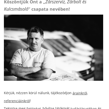
Köszöntjük Önt a „
Zárszerviz, Zárbolt és
Kulcsmásoló
” csapata nevében!
Kérjük, nézzen körül nálunk, tájékozódjon
,
árainkról
!
referenciáinkról
Tekintse meg
, bővítse látókörét
és
fotóinkat
tudástárunkban