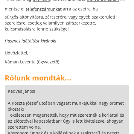
mentse el
arra az esetre, ha
telefonszámunkat
sürgős ajtónyitásra, zárcserére, vagy egyéb szakterületi
szerelésre, esetleg valamilyen zárszerkezetre,
kulcsmásolásra lenne szüksége!
Hasznos időtöltést kívánok!
Üdvözlettel,
Kámán Levente (ügyvezető)
Rólunk mondták...
Kedves János!
A Koszta József utcában végzett munkájukkal nagy örömet
okoztak!
Tökéletesen megértették, hogy mit szeretnék a korláttal és
az előtetővel kapcsolatban; úgy is lett kivitelezve, ahogyan
szerettem volna.
Köszönöm Önnek és a kollégáinak a szakszerű és precíz