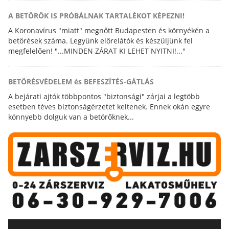
A BETÖRŐK IS PRÓBÁLNAK TARTALÉKOT KÉPEZNI!
A Koronavírus "miatt" megnőtt Budapesten és környékén a
betörések száma. Legyünk előrelátók és készüljünk fel
megfelelően! "...MINDEN ZÁRAT KI LEHET NYITNI!..."
BETÖRÉSVÉDELEM és BEFESZÍTÉS-GÁTLÁS
A bejárati ajtók többpontos "biztonsági" zárjai a legtöbb
esetben téves biztonságérzetet keltenek. Ennek okán egyre
könnyebb dolguk van a betörőknek...