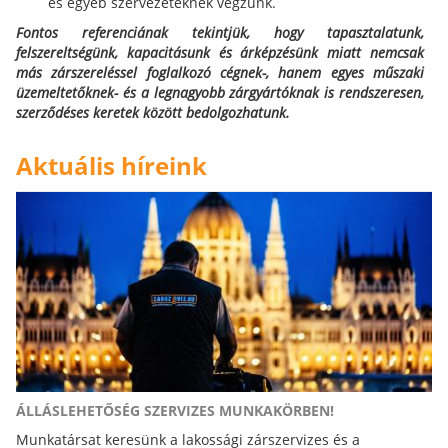
és egyéb szervezeteknek végzünk.
Fontos referenciának tekintjük, hogy tapasztalatunk,
felszereltségünk, kapacitásunk és árképzésünk miatt nemcsak
más zárszereléssel foglalkozó cégnek-, hanem egyes műszaki
üzemeltetőknek- és a legnagyobb zárgyártóknak is rendszeresen,
szerződéses keretek között bedolgozhatunk.
Aktuális híreink
ÁLLÁSLEHETŐSÉG SZERVIZES MUNKAKÖRBEN!
Munkatársat keresünk a lakossági zárszervizes és a