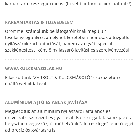
karbantartó részlegünkbe is! (bővebb információért kattints!)
KARBANTARTÁS & TŰZVÉDELEM
Örömmel számolunk be látogatóinknak megújult
tevékenységünkről, amelynek keretében nemcsak a tűzgátló
nyílászárók karbantartását, hanem az egyéb speciális
szakképesítést igénylő nyílászáró javítási és szerelvényezési
feladatokat is elvégezzük.
WWW.KULCSMASOLAS.HU
Elkészültünk "ZÁRBOLT & KULCSMÁSOLÓ" szaküzletünk
önálló weboldalával.
ALUMÍNIUM AJTÓ ÉS ABLAK JAVÍTÁSA
Megkezdtük az alumínium nyílászárók általános és
univerzális szervizét és gyártását. Bár szolgáltatásaink javát a
helyszínen végezzük, új műhelyünk "alu részlege" lehetőséget
ad precíziós gyártásra is.