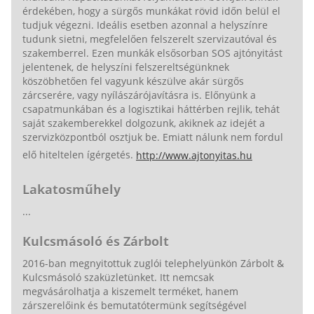
érdekében, hogy a sürgős munkákat rövid időn belül el
tudjuk végezni. Ideális esetben azonnal a helyszínre
tudunk sietni, megfelelően felszerelt szervizautóval és
szakemberrel. Ezen munkák elsősorban SOS ajtónyitást
jelentenek, de helyszíni felszereltségünknek
köszöbhetően fel vagyunk készülve akár sürgős
zárcserére, vagy nyílászárójavításra is. Előnyünk a
csapatmunkában és a logisztikai háttérben rejlik, tehát
saját szakemberekkel dolgozunk, akiknek az idejét a
szervizközpontból osztjuk be. Emiatt nálunk nem fordul
elő hiteltelen ígérgetés.
http://www.ajtonyitas.hu
Lakatosműhely
...
Kulcsmásoló és Zárbolt
2016-ban megnyitottuk zuglói telephelyünkön Zárbolt &
Kulcsmásoló szaküzletünket. Itt nemcsak
megvásárolhatja a kiszemelt terméket, hanem
zárszerelőink és bemutatótermünk segítségével