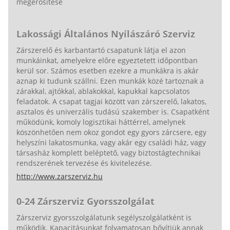
megerősítése
Lakossági Általános Nyílászáró Szerviz
Zárszerelő és karbantartó csapatunk látja el azon
munkáinkat, amelyekre előre egyeztetett időpontban
kerül sor. Számos esetben ezekre a munkákra is akár
aznap ki tudunk szállni. Ezen munkák közé tartoznak a
zárakkal, ajtókkal, ablakokkal, kapukkal kapcsolatos
feladatok. A csapat tagjai között van zárszerelő, lakatos,
asztalos és univerzális tudású szakember is. Csapatként
működünk, komoly logisztikai háttérrel, amelynek
köszönhetően nem okoz gondot egy gyors zárcsere, egy
helyszíni lakatosmunka, vagy akár egy családi ház, vagy
társasház komplett beléptető, vagy biztostágtechnikai
rendszerének tervezése és kivitelezése.
http://www.zarszerviz.hu
0-24 Zárszerviz Gyorsszolgálat
Zárszerviz gyorsszolgálatunk segélyszolgálatként is
működik. Kapacitásunkat folyamatosan bővítjük annak