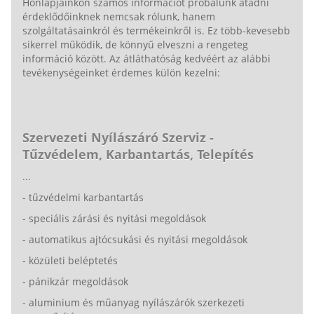
Honlapjainkon számos információt próbálunk átadni
érdeklődőinknek nemcsak rólunk, hanem
szolgáltatásainkról és termékeinkről is. Ez több-kevesebb
sikerrel működik, de könnyű elveszni a rengeteg
információ között. Az átláthatóság kedvéért az alábbi
tevékenységeinket érdemes külön kezelni:
Szervezeti Nyílászáró Szerviz -
Tűzvédelem, Karbantartás, Telepítés
...
- tűzvédelmi karbantartás
- speciális zárási és nyitási megoldások
- automatikus ajtócsukási és nyitási megoldások
- közületi beléptetés
- pánikzár megoldások
- aluminium és műanyag nyílászárók szerkezeti