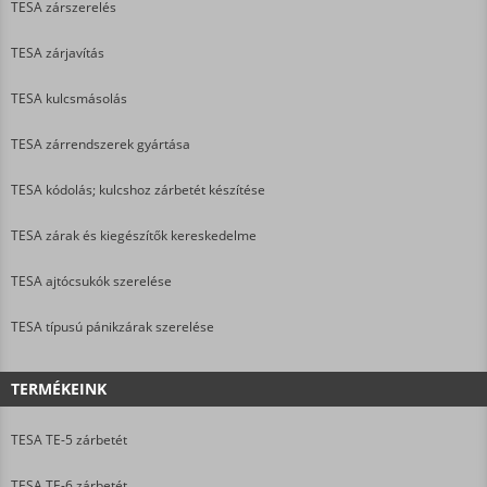
TESA zárszerelés
TESA zárjavítás
TESA kulcsmásolás
TESA zárrendszerek gyártása
TESA kódolás; kulcshoz zárbetét készítése
TESA zárak és kiegészítők kereskedelme
TESA ajtócsukók szerelése
TESA típusú pánikzárak szerelése
TERMÉKEINK
TESA TE-5 zárbetét
TESA TE-6 zárbetét