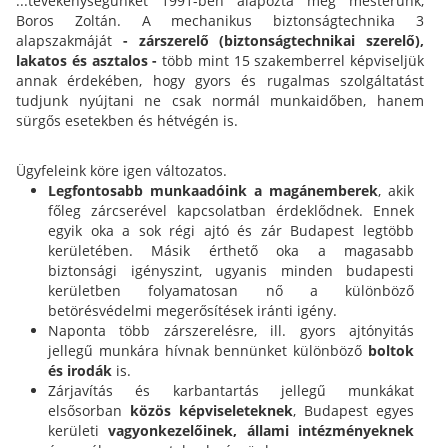
...tevékenységünket 1991-ben alapozta meg mesterünk,
Boros Zoltán. A mechanikus biztonságtechnika 3
alapszakmáját
- zárszerelő (biztonságtechnikai szerelő),
lakatos és asztalos -
több mint 15 szakemberrel képviseljük
annak érdekében, hogy gyors és rugalmas szolgáltatást
tudjunk nyújtani ne csak normál munkaidőben, hanem
sürgős esetekben és hétvégén is.
Ügyfeleink köre igen változatos.
Legfontosabb munkaadóink a magánemberek
, akik
főleg zárcserével kapcsolatban érdeklődnek. Ennek
egyik oka a sok régi ajtó és zár Budapest legtöbb
kerületében. Másik érthető oka a magasabb
biztonsági igényszint, ugyanis minden budapesti
kerületben folyamatosan nő a különböző
betörésvédelmi megerősítések iránti igény.
Naponta több zárszerelésre, ill. gyors ajtónyitás
jellegű munkára hívnak bennünket különböző
boltok
és irodák
is.
Zárjavítás és karbantartás jellegű munkákat
elsősorban
közös képviseleteknek
, Budapest egyes
kerületi
vagyonkezelőinek,
állami intézményeknek