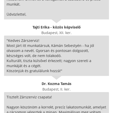
munkát.
Üdvözlettel,
Tajti Erika - közös képviselő
Budapest, XII. ker.
"Kedves Zárszerviz!
Most járt itt munkatársuk, Kámán Sebestyén - ha jól
olvasom a nevét. Gyorsan és pontosan dolgozott,
készséges volt, de nem tolakodó.
Kulturált, tiszta külsővel érkezett; nagyon szereti a
munkáját és a cégét.
Köszönjük és gratulálunk hozzá!"
Dr. Kozma Tamás
Budapest, II. ker.
Tisztelt Zárszerviz csapata!
Nagyon köszönöm a korrekt, precíz lakatosmunkát, amelyet
a rácsomon végeztek a minap. Maximálisan meg voltam