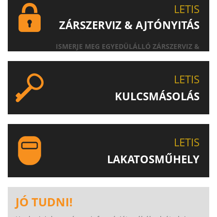
LETIS
ZÁRSZERVIZ & AJTÓNYITÁS
ISMERJE MEG EGYEDÜLÁLLÓ ZÁRSZERVIZ &
AJTÓNYITÁS SZOLGÁLTATÁSUNKAT!
LETIS
KULCSMÁSOLÁS
EGYEDI ÉS SPECIÁLIS KULCSOK MÁSOLÁSA, CSAK A
LETIS-NÉL!
LETIS
LAKATOSMŰHELY
AJÁNLJUK FIGYELMÉBE LAKATOSMŰHELYÜNK
TERMÉKEIT IS!
JÓ TUDNI!