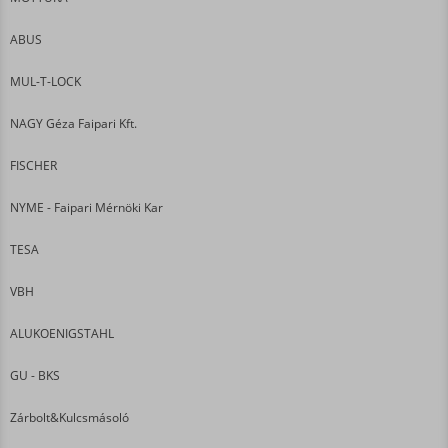
ABUS
MUL-T-LOCK
NAGY Géza Faipari Kft.
FISCHER
NYME - Faipari Mérnöki Kar
TESA
VBH
ALUKOENIGSTAHL
GU - BKS
Zárbolt&Kulcsmásoló