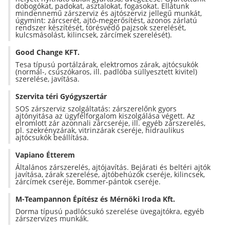
dobogókat, padokat, asztalokat, fogasokat. Ellátunk
mindennemű zárszerviz és ajtószerviz jellegű munkát,
úgymint: zárcserét, ajtó-megerősítést, azonos zárlatú
rendszer készítését, törésvédő pajzsok szerelését,
kulcsmásolást, kilincsek, zárcímek szerelését).
Good Change KFT.
Tesa típusú portálzárak, elektromos zárak, ajtócsukók
(normál-, csúszókaros, ill. padlóba süllyesztett kivitel)
szerelése, javítása.
Szervita téri Gyógyszertár
SOS zárszerviz szolgáltatás: zárszerelőnk gyors
ajtónyitása az ügyfélforgalom kiszolgálása végett. Az
elromlott zár azonnali zárcseréje, ill. egyéb zárszerelés,
pl. szekrényzárak, vitrinzárak cseréje, hidraulikus
ajtócsukók beállítása.
Vapiano Étterem
Általános zárszerelés, ajtójavítás. Bejárati és beltéri ajtók
javítása, zárak szerelése, ajtóbehúzók cseréje, kilincsek,
zárcímek cseréje, Bommer-pántok cseréje.
M-Teampannon Építész és Mérnöki Iroda Kft.
Dorma típusú padlócsukó szerelése üvegajtókra, egyéb
zárszervizes munkák.