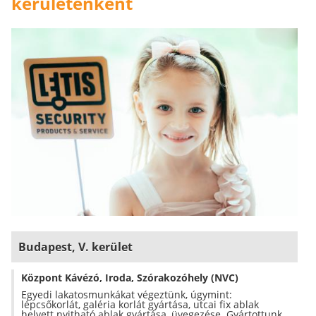
kerületenként
Budapest, V. kerület
Központ Kávézó, Iroda, Szórakozóhely (NVC)
Egyedi lakatosmunkákat végeztünk, úgymint:
lépcsőkorlát, galéria korlát gyártása, utcai fix ablak
helyett nyitható ablak gyártása, üvegezése. Gyártottunk