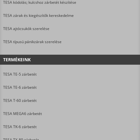
TESA kódolás; kulcshoz zárbetét készítése
TESA zárak és kiegészítők kereskedelme
TESA ajtócsukók szerelése
TESA típusú pánikzárak szerelése
TERMÉKEINK
TESA TE-5 zárbetét
TESA TE-6 zárbetét
TESA T-60 zárbetét
TESA MEGA6 zárbetét
TESA TK-6 zárbetét
TESA TX-80 zárbetét