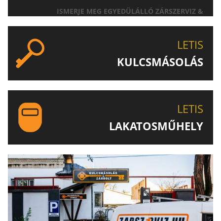
ISMERJE MEG EGYEDÜLÁLLÓ ZÁRSZERVIZ &
AJTÓNYITÁS SZOLGÁLTATÁSUNKAT!
LETIS
KULCSMÁSOLÁS
EGYEDI ÉS SPECIÁLIS KULCSOK MÁSOLÁSA, CSAK A
LETIS-NÉL!
LETIS
LAKATOSMŰHELY
AJÁNLJUK FIGYELMÉBE LAKATOSMŰHELYÜNK
TERMÉKEIT IS!