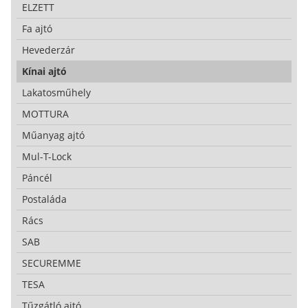
ELZETT
Fa ajtó
Hevederzár
Kínai ajtó
Lakatosműhely
MOTTURA
Műanyag ajtó
Mul-T-Lock
Páncél
Postaláda
Rács
SAB
SECUREMME
TESA
Tűzgátló ajtó