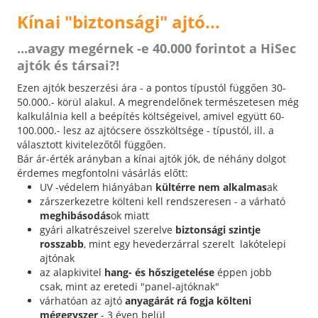
Kínai "biztonsági" ajtó...
...avagy megérnek -e 40.000 forintot a HiSec
ajtók és társai?!
Ezen ajtók beszerzési ára - a pontos típustól függően 30-
50.000.- körül alakul. A megrendelőnek természetesen még
kalkulálnia kell a beépítés költségeivel, amivel együtt 60-
100.000.- lesz az ajtócsere összköltsége - típustól, ill. a
választott kivitelezőtől függően.
Bár ár-érték arányban a kínai ajtók jók, de néhány dolgot
érdemes megfontolni vásárlás előtt:
UV -védelem hiányában
kültérre nem alkalmas
ak
zárszerkezetre költeni kell rendszeresen - a várható
meghibásodás
ok miatt
gyári alkatrészeivel szerelve
biztonsági szintje
rosszabb
, mint egy hevederzárral szerelt lakótelepi
ajtónak
az alapkivitel
hang- és hőszigetelése
éppen jobb
csak, mint az eretedi "panel-ajtóknak"
várhatóan az ajtó
anyagárát rá fogja költeni
mégegyszer
- 3 éven belül