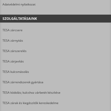
Adatvédelmi nyilatkozat
SZOLGÁLTATÁSAINK
TESA zárcsere
TESA zárnyitás
TESA zárszerelés
TESA zárjavítás
TESA kulcsmásolás
TESA zárrendszerek gyártása
TESA kódolás; kulcshoz zárbetét készítése
TESA zárak és kiegészítők kereskedelme