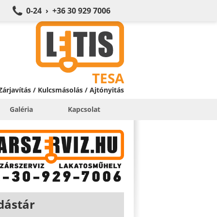
0-24 › +36 30 929 7006
TESA
 Zárjavítás / Kulcsmásolás / Ajtónyitás
Galéria
Kapcsolat
dástár