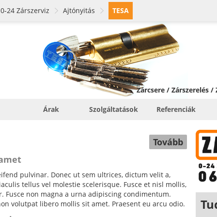
0-24 Zárszerviz
Ajtónyitás
TESA
Zárcsere / Zárszerelés /
Árak
Szolgáltatások
Referenciák
Tovább
 amet
fend pulvinar. Donec ut sem ultrices, dictum velit a,
ulis tellus vel molestie scelerisque. Fusce et nisl mollis,
tor. Fusce non magna a urna adipiscing condimentum.
Tu
non volutpat libero mollis sit amet. Praesent eu arcu odio.