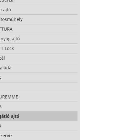
i ajtó
atosműhely
TTURA
nyag ajtó
-T-Lock
cél
taláda
s
CUREMME
A
átló ajtó
O
zerviz