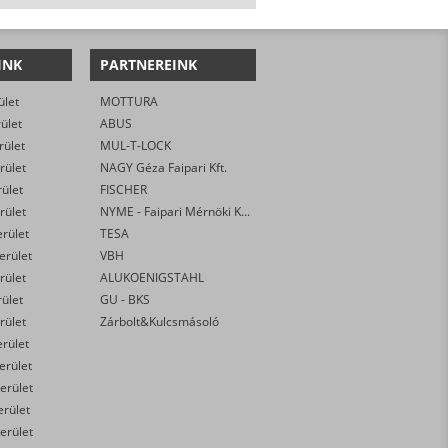
INK
PARTNEREINK
ület
MOTTURA
rület
ABUS
rület
MUL-T-LOCK
rület
NAGY Géza Faipari Kft.
rület
FISCHER
rület
NYME - Faipari Mérnöki Kar
erület
TESA
kerület
VBH
rület
ALUKOENIGSTAHL
rület
GU - BKS
rület
Zárbolt&Kulcsmásoló
erület
kerület
erület
erület
erület