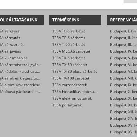
OLGÁLTATÁSAINK
TERMÉKEINK
REFERENCIÁ
SA zárcsere
TESA TE-5 zárbetét
Budapest, I. ker
SA zárnyitás
TESA TE-6 zárbetét
Budapest, II. ke
SA zárszerelés
TESA T-60 zárbetét
Budapest, III. ke
A zárjavítás
TESA MEGA6 zárbetét
Budapest, IV. ke
SA kulcsmásolás
TESA TK-6 zárbetét
Budapest, V. ke
TESA zárrendszerek gyártása
TESA TX-80 zárbetét
Budapest, VI. ke
TESA kódolás; kulcshoz zárbetét készítése
TESA TX-80 plusz zárbetét
Budapest, VII. k
TESA zárak és kiegészítők kereskedelme
TESA TK-100 zárbetét
Budapest, VIII. 
SA ajtócsukók szerelése
TESA zárrendszerek
Budapest, IX. ke
TESA típusú pánikzárak szerelése
TESA hidraulikus ajtócsukók
Budapest, X. ke
TESA elektromos zárak
Budapest, XI. ke
TESA portálzárak
Budapest, XII. k
Budapest, XIII. 
Budapest, XIV. k
Budapest, XV. k
Budapest, XVI. k