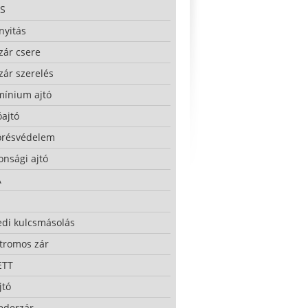
S
nyitás
zár csere
zár szerelés
mínium ajtó
ajtó
örésvédelem
onsági ajtó
A
edi kulcsmásolás
ktromos zár
ETT
jtó
ederzár