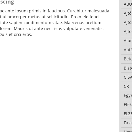
iscing
ABU
c ante ipsum primis in faucibus. Curabitur malesuada
Ajtó
 ullamcorper metus ut sollicitudin. Proin eleifend
Ajtó
putate sapien condimentum vitae. Maecenas pretium
lorem. Mauris ut ante nec risus vulputate venenatis.
Ajtó
uis et orci eros.
Alu
Autó
Bet
Bizt
CIS
CR
Egy
Ele
ELZ
Fa a
Hev