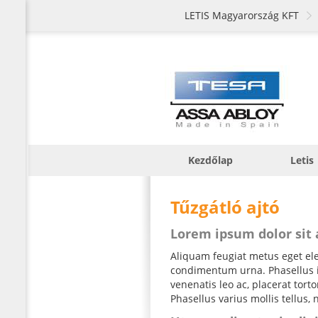
LETIS Magyarország KFT
Kezdőlap
Letis
Tűzgátló ajtó
Lorem ipsum dolor sit
Aliquam feugiat metus eget elei
condimentum urna. Phasellus iac
venenatis leo ac, placerat tor
Phasellus varius mollis tellus, 