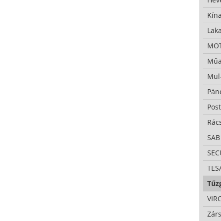
Kína
Lak
MO
Műa
Mul
Pán
Pos
Rác
SAB
SE
TES
Tűzg
VIR
Zárs