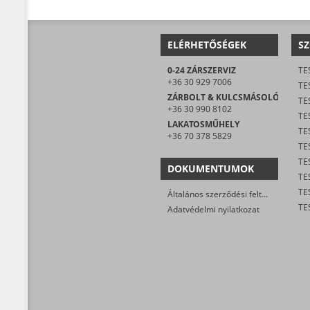
ELÉRHETŐSÉGEK
SZ
0-24 ZÁRSZERVIZ
TE
+36 30 929 7006
TE
ZÁRBOLT & KULCSMÁSOLÓ
TE
+36 30 990 8102
TES
LAKATOSMŰHELY
TE
+36 70 378 5829
DOKUMENTUMOK
TE
Általános szerződési feltételek
Adatvédelmi nyilatkozat