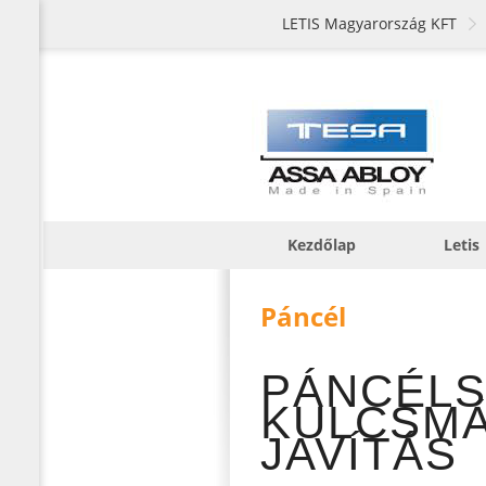
LETIS Magyarország KFT
Kezdőlap
Letis
Páncél
PÁNCÉL
KULCSMÁ
JAVÍTÁS