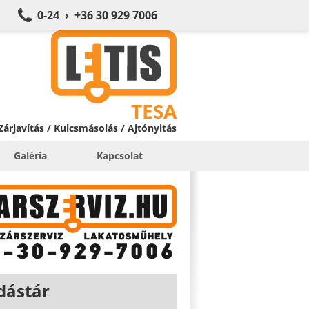
0-24 › +36 30 929 7006
TESA
 Zárjavítás / Kulcsmásolás / Ajtónyitás
Galéria
Kapcsolat
dástár