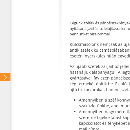
Cégünk széfek és páncélszekrények
nyitására, javításra, felújításra len
bennünket bizalommal.
Kulcsmásolónk nemcsak az újab
antik széfek kulcsmásolásában,
esetén, nyerskulcs híján egyed
Az újabb széfek zárjaihoz jelle
használjuk alapanyagul. A legt
gyártásával, így ezen páncélsz
cég termékét építik be. Ez alól
ajtó trezorzárakat, hanem széfek
Amennyiben a széf könnyen
szaküzletünkbe, ahol munk
Amennyiben nagy méretű, 
szeretne tájékoztatást kap
kapcsolatot és fényképet 
mail címre.