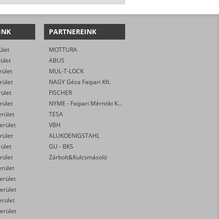
INK
PARTNEREINK
ület
MOTTURA
rület
ABUS
rület
MUL-T-LOCK
rület
NAGY Géza Faipari Kft.
rület
FISCHER
rület
NYME - Faipari Mérnöki Kar
erület
TESA
kerület
VBH
rület
ALUKOENIGSTAHL
rület
GU - BKS
rület
Zárbolt&Kulcsmásoló
erület
kerület
erület
erület
erület