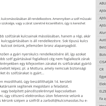
ABU
Ajtó
Ajtó
 kulcsmásolásában áll rendelkezésre. Amennyiben a széf műszaki
ne szüksége, vagy a zárat szeretné kicseréltetni, úgy is kereshet
Ajtó
Alu
b széfzárak kulcsainak másolásában, hanem a régi, akár
Autó
 kulcsgyártásában is áll rendelkezésre. Sok típusú kulcs
i kulcsot öntünk, jellemzően bronz alapanyagból.
Bet
mzően a gyári nyerskulcs rendelkezésére áll, így azokat
Bizt
öbb széf gyártásával foglalkozó cég nem foglalkozik zárak
CIS
ekrényekben egy kifejezetten zárakat és széfzárakat gyártó
 kivételt képez, pl. a Mottura, amely nemcsak biztonsági
CR
et és széfzárakat is gyárt...
Egy
 mozdítható, úgy beszállíthatják 14. kerületi
Ele
atársaink segítenek megoldani a feladatot.
vagy beépített páncélszekrénnyel kapcsolatban
ELZ
ni, úgy célszerű elektronikus úton felvennie velünk a
Fa a
is kérünk szépen a széfről a
zarbolt@kulcsmasolas.hu
e-
Hev