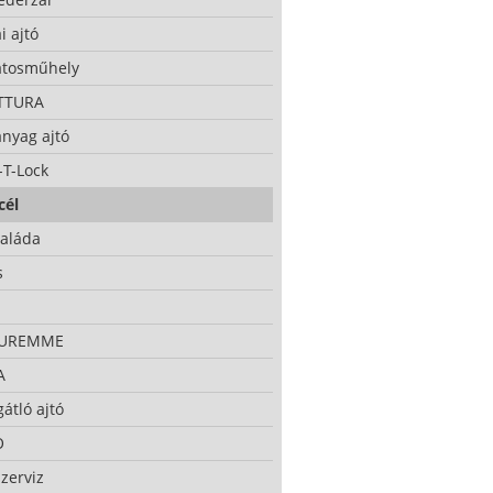
i ajtó
atosműhely
TTURA
nyag ajtó
-T-Lock
cél
taláda
s
CUREMME
A
átló ajtó
O
zerviz