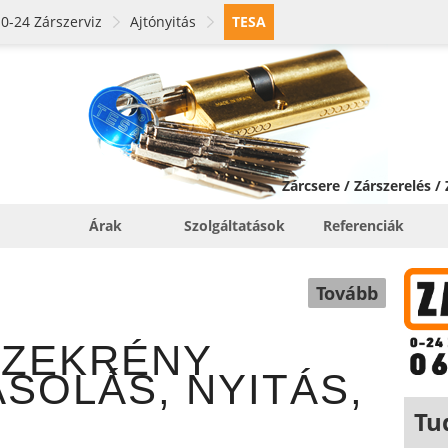
0-24 Zárszerviz
Ajtónyitás
TESA
Zárcsere / Zárszerelés /
Árak
Szolgáltatások
Referenciák
Tovább
SZEKRÉNY
SOLÁS, NYITÁS,
Tu