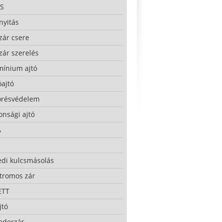
S
nyitás
zár csere
zár szerelés
mínium ajtó
ajtó
örésvédelem
onsági ajtó
A
edi kulcsmásolás
ktromos zár
ETT
jtó
ederzár