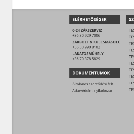
ELÉRHETŐSÉGEK
SZ
0-24 ZÁRSZERVIZ
TE
+36 30 929 7006
TE
ZÁRBOLT & KULCSMÁSOLÓ
TE
+36 30 990 8102
TES
LAKATOSMŰHELY
TE
+36 70 378 5829
DOKUMENTUMOK
TE
Általános szerződési feltételek
Adatvédelmi nyilatkozat