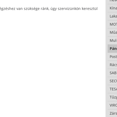
Kína
gzéshez van szüksége ránk, úgy szervizünkön keresztül
Lak
MO
Műa
Mul
Pán
Pos
Rác
SAB
SE
TES
Tűzg
VIR
Zárs