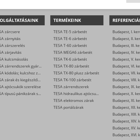
OLGÁLTATÁSAINK
TERMÉKEINK
REFERENCIÁ
SA zárcsere
TESA TE-5 zárbetét
Budapest, I. ker
SA zárnyitás
TESA TE-6 zárbetét
Budapest, II. ke
SA zárszerelés
TESA T-60 zárbetét
Budapest, III. ke
A zárjavítás
TESA MEGA6 zárbetét
Budapest, IV. ke
SA kulcsmásolás
TESA TK-6 zárbetét
Budapest, V. ke
TESA zárrendszerek gyártása
TESA TX-80 zárbetét
Budapest, VI. ke
TESA kódolás; kulcshoz zárbetét készítése
TESA TX-80 plusz zárbetét
Budapest, VII. k
TESA zárak és kiegészítők kereskedelme
TESA TK-100 zárbetét
Budapest, VIII. 
SA ajtócsukók szerelése
TESA zárrendszerek
Budapest, IX. ke
TESA típusú pánikzárak szerelése
TESA hidraulikus ajtócsukók
Budapest, X. ke
TESA elektromos zárak
Budapest, XI. ke
TESA portálzárak
Budapest, XII. k
Budapest, XIII. 
Budapest, XIV. k
Budapest, XV. k
Budapest, XVI. k