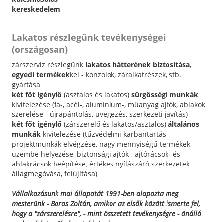
kereskedelem
Lakatos részlegünk tevékenységei
(országosan)
zárszerviz részlegünk
lakatos hátterének biztosítása
,
egyedi termékek
kel - konzolok, záralkatrészek, stb.
gyártása
két főt igénylő
(asztalos és lakatos)
sürgősségi munkák
kivitelezése (fa-, acél-, alumínium-, műanyag ajtók, ablakok
szerelése - újrapántolás, üvegezés, szerkezeti javítás)
két főt igénylő
(zárszerelő és lakatos/asztalos)
általános
munkák
kivitelezése (tűzvédelmi karbantartási
projektmunkák elvégzése, nagy mennyiségű termékek
üzembe helyezése, biztonsági ajtók-, ajtórácsok- és
ablakrácsok beépítése, értékes nyílászáró szerkezetek
állagmegóvása, felújítása)
Vállalkozásunk mai állapotát 1991-ben alapozta meg
mesterünk - Boros Zoltán, amikor az elsők között ismerte fel,
hogy a "zárszerelésre", - mint összetett tevékenységre - önálló