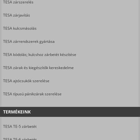
TESA zárszerelés
TESA zárjavítás
TESA kulcsmásolás
TESA zárrendszerek gyártása
TESA kódolás; kulcshoz zárbetét készítése
TESA zárak és kiegészítők kereskedelme
TESA ajtócsukók szerelése
TESA típusú pánikzárak szerelése
TERMÉKEINK
TESA TE-5 zárbetét
TESA TE-6 zárbetét