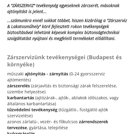
A "ZÁRSZERVIZ" tevékenység egyeseknek zárcserét, másoknak
ajtónyitást is jelent...
...számunkra ennél sokkat többet, hiszen kizárólag a "Zárszerviz
& Lakatosműhely" köré fejlesztett rokon tevékenységek
biztosításával lehetünk képesek komplex biztonságtechnikai
szolgáltatást nyújtani és megfelelő termékeket előállítani.
Zárszervizünk tevékenységei (Budapest és
környéke)
műszaki
ajtónyitás - zárnyitás
(0-24 gyorsszerviz
ajtómentés)
zárszerelés
(zárjavítás és biztonsági zárak felszerelése,
üzembe helyezése)
karbantartás
(ajtózárak-, ajtók-, ablakok időszakos, vagy
általános karbantartása)
tűzvédelmi tevékenység
(tűzgátló-, füstgátló ajtók
szervizelése)
azonos zárlatú-, vezér- és főkulcsos
zárrendszerek
tervezése
, gyártása, telepítése
kulcsmásolás