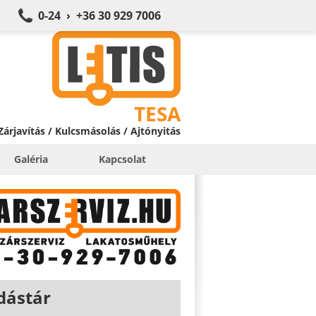
0-24 › +36 30 929 7006
TESA
 Zárjavítás / Kulcsmásolás / Ajtónyitás
Galéria
Kapcsolat
dástár