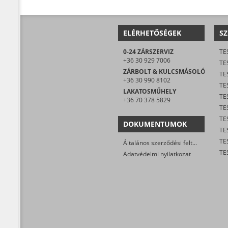
ELÉRHETŐSÉGEK
SZ
0-24 ZÁRSZERVIZ
TE
+36 30 929 7006
TE
ZÁRBOLT & KULCSMÁSOLÓ
TE
+36 30 990 8102
TES
LAKATOSMŰHELY
TE
+36 70 378 5829
DOKUMENTUMOK
TE
Általános szerződési feltételek
Adatvédelmi nyilatkozat