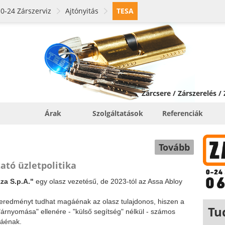
0-24 Zárszerviz
Ajtónyitás
TESA
Zárcsere / Zárszerelés /
Árak
Szolgáltatások
Referenciák
Tovább
tó üzletpolitika
za S.p.A."
egy olasz vezetésű, de 2023-tól az Assa Abloy
 eredményt tudhat magáénak az olasz tulajdonos, hiszen a
Tu
 "árnyomása" ellenére - "külső segítség" nélkül - számos
gáénak.