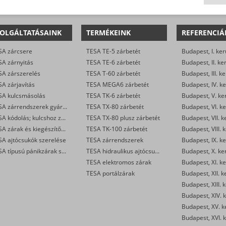
OLGÁLTATÁSAINK
TERMÉKEINK
REFERENCIÁ
SA zárcsere
TESA TE-5 zárbetét
Budapest, I. ker
SA zárnyitás
TESA TE-6 zárbetét
Budapest, II. ke
SA zárszerelés
TESA T-60 zárbetét
Budapest, III. ke
A zárjavítás
TESA MEGA6 zárbetét
Budapest, IV. ke
SA kulcsmásolás
TESA TK-6 zárbetét
Budapest, V. ke
TESA zárrendszerek gyártása
TESA TX-80 zárbetét
Budapest, VI. ke
TESA kódolás; kulcshoz zárbetét készítése
TESA TX-80 plusz zárbetét
Budapest, VII. k
TESA zárak és kiegészítők kereskedelme
TESA TK-100 zárbetét
Budapest, VIII. 
SA ajtócsukók szerelése
TESA zárrendszerek
Budapest, IX. ke
TESA típusú pánikzárak szerelése
TESA hidraulikus ajtócsukók
Budapest, X. ke
TESA elektromos zárak
Budapest, XI. ke
TESA portálzárak
Budapest, XII. k
Budapest, XIII. 
Budapest, XIV. k
Budapest, XV. k
Budapest, XVI. k