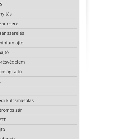
S
nyitás
zár csere
zár szerelés
mínium ajtó
ajtó
örésvédelem
onsági ajtó
A
edi kulcsmásolás
ktromos zár
ETT
jtó
ederzár