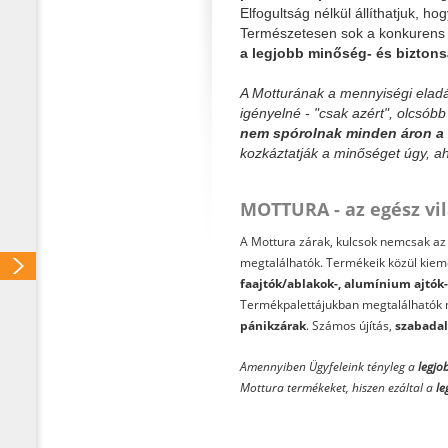
Elfogultság nélkül állíthatjuk, ho
Természetesen sok a konkurens c
a legjobb minőség- és biztons
A Motturának a mennyiségi elad
igényelné - "csak azért", olcsób
nem spórolnak minden áron a 
kozkáztatják a minőséget úgy, ah
MOTTURA - az egész vi
A Mottura zárak, kulcsok nemcsak az o
megtalálhatók. Termékeik közül kie
faajtók/ablakok-, alumínium ajtók-
Termékpalettájukban megtalálhatók
pánikzárak
. Számos újítás,
szabada
Amennyiben Ügyfeleink tényleg a
legjo
Mottura termékeket, hiszen ezáltal a
le