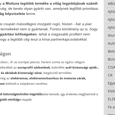
ABU
gy
a Mottura legtöbb terméke a világ legjobbjának számít
.
ég, de kevés olyan gyártó van, amelynek legfőbb prioritása:
Ajtó
ág képviselete
lenne.
Ajtó
ás csupán másodlagos mozgató rugó, hiszen - bár a piac
Ajtó
b termékeket nem is gyártanak. Fontos körülmény az is, hogy
gyártási költségeken
, tehát a magasabb profitért nem
Alu
ogy a legtöbb cég teszi a kínai partnerkapcsolatokkal.
Autó
Bet
lágon
Bizt
lasz-, ill. az európai piacon, hanem szinte az egész világon
CIS
melkedőek az
europrofil zárbetétek
, különféle
acél biztonsági ajtók-,
 és ablakok biztonsági zárai
, kiegészítő termékei.
CR
 még az
elektromos, elektromechanikus és motoros zárak,
Egy
lom
köthető a tulajdonos nevéhez.
Ele
bb biztonságtechnikai megoldás
okat keresik, úgy érdemes megfizetniük a
ELZ
gjobb minőség
et kapják.
Fa a
Hev