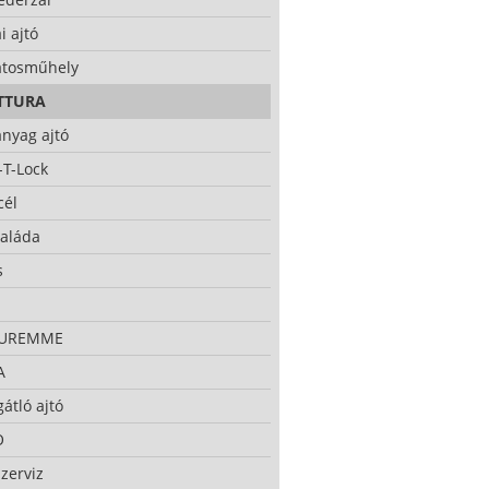
i ajtó
atosműhely
TTURA
nyag ajtó
-T-Lock
cél
taláda
s
CUREMME
A
átló ajtó
O
zerviz