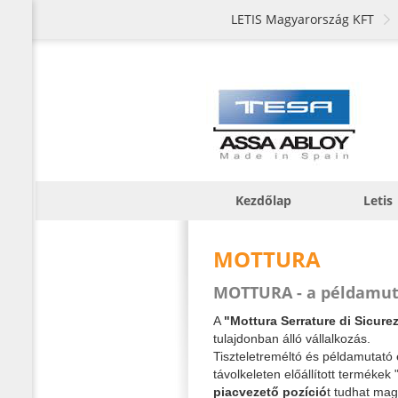
LETIS Magyarország KFT
Kezdőlap
Letis
MOTTURA
MOTTURA - a példamuta
A
"Mottura Serrature di Sicurez
tulajdonban álló vállalkozás.
Tiszteletreméltó és példamutató
távolkeleten előállított termékek
piacvezető pozíció
t tudhat ma