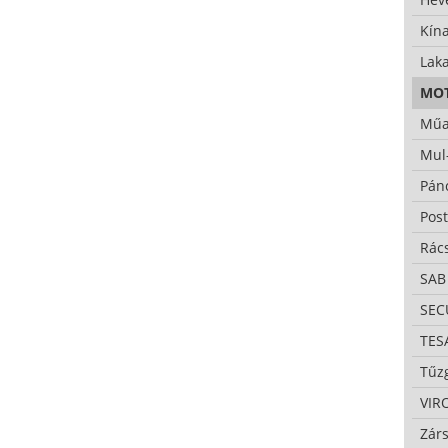
Kína
Lak
MO
Műa
Mul
Pán
Pos
Rác
SAB
SE
TES
Tűzg
VIR
Zárs