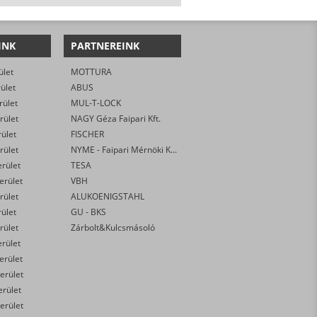
INK
PARTNEREINK
ület
MOTTURA
rület
ABUS
rület
MUL-T-LOCK
rület
NAGY Géza Faipari Kft.
rület
FISCHER
rület
NYME - Faipari Mérnöki Kar
erület
TESA
kerület
VBH
rület
ALUKOENIGSTAHL
rület
GU - BKS
rület
Zárbolt&Kulcsmásoló
erület
kerület
erület
erület
erület