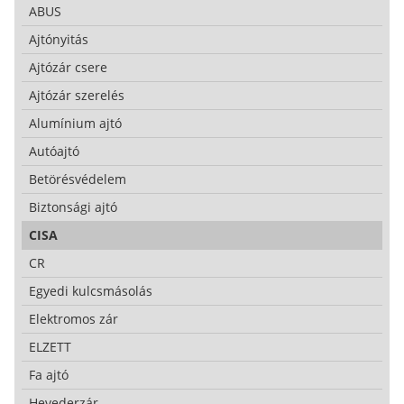
ABUS
Ajtónyitás
Ajtózár csere
Ajtózár szerelés
Alumínium ajtó
Autóajtó
Betörésvédelem
Biztonsági ajtó
CISA
CR
Egyedi kulcsmásolás
Elektromos zár
ELZETT
Fa ajtó
Hevederzár