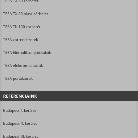
TESA TX-80 zárbetét
TESA TX-80 plusz zárbetét
TESA TK-100 zárbetét
TESA zárrendszerek
TESA hidraulikus ajtócsukók
TESA elektromos zárak
TESA portálzárak
REFERENCIÁINK
Budapest, I. kerület
Budapest, II. kerület
Budapest, III. kerület