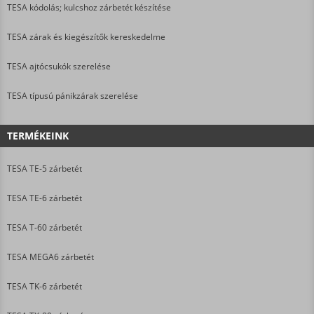
TESA kódolás; kulcshoz zárbetét készítése
TESA zárak és kiegészítők kereskedelme
TESA ajtócsukók szerelése
TESA típusú pánikzárak szerelése
TERMÉKEINK
TESA TE-5 zárbetét
TESA TE-6 zárbetét
TESA T-60 zárbetét
TESA MEGA6 zárbetét
TESA TK-6 zárbetét