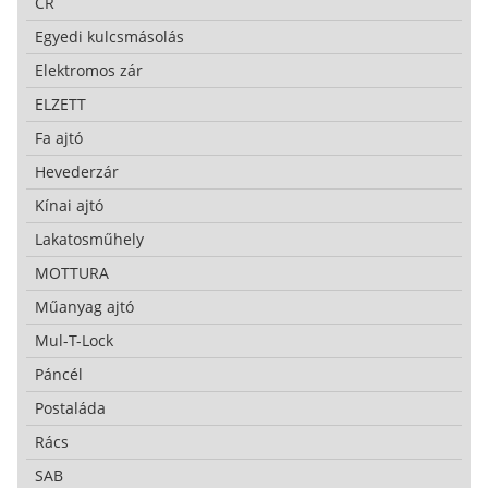
CR
Egyedi kulcsmásolás
Elektromos zár
ELZETT
Fa ajtó
Hevederzár
Kínai ajtó
Lakatosműhely
MOTTURA
Műanyag ajtó
Mul-T-Lock
Páncél
Postaláda
Rács
SAB