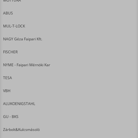
MOTTURA
ABUS
MUL-T-LOCK
NAGY Géza Faipari Kft.
FISCHER
NYME - Faipari Mérnöki Kar
TESA
VBH
ALUKOENIGSTAHL
GU - BKS
Zárbolt&Kulcsmásoló