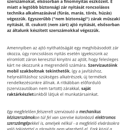
szerszámokat, elsősorban a finomnyitás eszközeit. E
miatt a legtöbb biztonsági zár nyitását roncsolásos
technika alkalmazásával (fúrás, marás, törés, húzás)
végezzük. Egyszerűbb ("nem biztonsági") zárak műszaki
nyitását, ill. csukott (nem zárt) ajtó nyitását, elsősorban
az általunk készített szerszámokkal végezzük.
Amennyiben az ajtó nyithatóságát egy meghibásodott zár
okozza, úgy roncsolásos nyitás esetén igyekszünk az
elromlott záron keresztül kinyitni az ajtót, hogy felesleges
kárt ne okozzunk a megrendelő számára.
Szervizautóink
mobil szakboltnak tekinthetők
, így a javításhoz,
helyreállításhoz szükséges alkatrészek, új termékek
rendelkezésünkre állnak. A ritkábban előforduló
(szervizautóban nem tartott) zárakkal,
saját
raktárkészlet
ünkből látjuk el munkatársainkat.
Egy megfelelően felszerelt szervizautó a
mechanikus
kéziszerszámok
on túl fel van szerelve különböző
elektromos
szerszámgép
ekkel is, amelyek nélkül - a megfelelő elvárásokra
való tekintettel a zárnyitás nem végezhető el. Ezek közül a