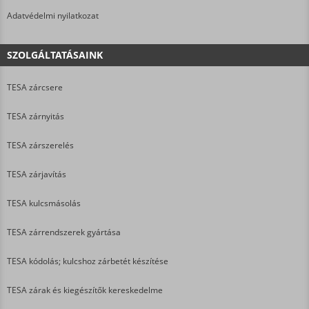
Adatvédelmi nyilatkozat
SZOLGÁLTATÁSAINK
TESA zárcsere
TESA zárnyitás
TESA zárszerelés
TESA zárjavítás
TESA kulcsmásolás
TESA zárrendszerek gyártása
TESA kódolás; kulcshoz zárbetét készítése
TESA zárak és kiegészítők kereskedelme