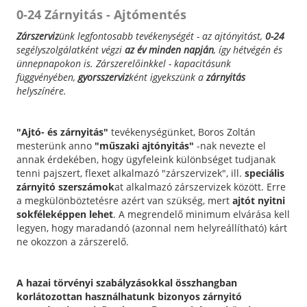
0-24 Zárnyitás - Ajtómentés
Zárszerviz
ünk legfontosabb tevékenységét - az ajtónyitást,
0-24
segélyszolgálatként végzi
az év minden napján
, így hétvégén és
ünnepnapokon is. Zárszerelőinkkel - kapacitásunk
függvényében,
gyorsszerviz
ként igyekszünk a
zárnyitás
helyszínére.
"Ajtó- és zárnyitás"
tevékenységünket, Boros Zoltán
mesterünk anno
"műszaki ajtónyitás"
-nak nevezte el
annak érdekében, hogy ügyfeleink különbséget tudjanak
tenni pajszert, flexet alkalmazó "zárszervizek", ill.
speciális
zárnyitó szerszámok
at alkalmazó zárszervizek között. Erre
a megkülönböztetésre azért van szükség, mert
ajtót nyitni
sokféleképpen lehet
. A megrendelő minimum elvárása kell
legyen, hogy maradandó (azonnal nem helyreállítható) kárt
ne okozzon a zárszerelő.
A hazai törvényi szabályzásokkal összhangban
korlátozottan használhatunk bizonyos zárnyitó