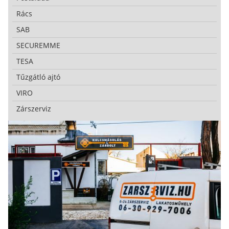
Rács
SAB
SECUREMME
TESA
Tűzgátló ajtó
VIRO
Zárszerviz