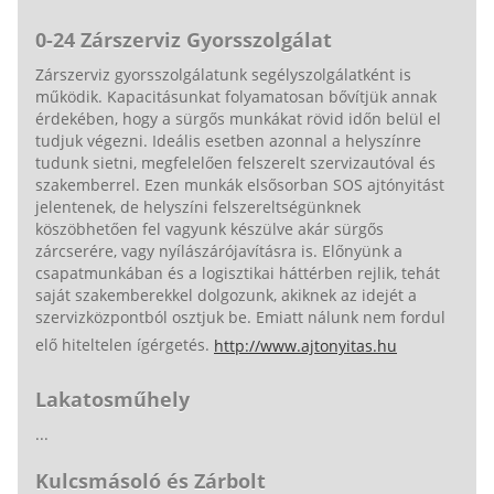
0-24 Zárszerviz Gyorsszolgálat
Zárszerviz gyorsszolgálatunk segélyszolgálatként is
működik. Kapacitásunkat folyamatosan bővítjük annak
érdekében, hogy a sürgős munkákat rövid időn belül el
tudjuk végezni. Ideális esetben azonnal a helyszínre
tudunk sietni, megfelelően felszerelt szervizautóval és
szakemberrel. Ezen munkák elsősorban SOS ajtónyitást
jelentenek, de helyszíni felszereltségünknek
köszöbhetően fel vagyunk készülve akár sürgős
zárcserére, vagy nyílászárójavításra is. Előnyünk a
csapatmunkában és a logisztikai háttérben rejlik, tehát
saját szakemberekkel dolgozunk, akiknek az idejét a
szervizközpontból osztjuk be. Emiatt nálunk nem fordul
elő hiteltelen ígérgetés.
http://www.ajtonyitas.hu
Lakatosműhely
...
Kulcsmásoló és Zárbolt