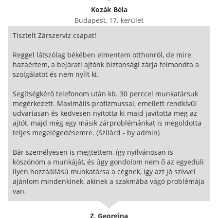
Kozák Béla
Budapest, 17. kerület
Tisztelt Zárszerviz csapat!
Reggel látszólag békében elmentem otthonról, de mire
hazaértem, a bejárati ajtónk biztonsági zárja felmondta a
szolgálatot és nem nyílt ki.
Segítségkérő telefonom után kb. 30 perccel munkatársuk
megérkezett. Maximális profizmussal, emellett rendkívül
udvariasan és kedvesen nyitotta ki majd javította meg az
ajtót, majd még egy másik zárproblémánkat is megoldotta
teljes megelégedésemre. (Szilárd - by admin)
Bár személyesen is megtettem, így nyilvánosan is
köszönöm a munkáját, és úgy gondolom nem ő az egyedüli
ilyen hozzáállású munkatársa a cégnek, így azt jó szívvel
ajánlom mindenkinek, akinek a szakmába vágó problémája
van.
Z. Georgina