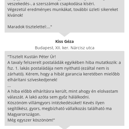
veszekedés-, a szerszámok csapkodása kíséri.
Végezetül eredményes munkákat, további üzleti sikereket
kívánok!
Maradok tisztelettel:..."
Kiss Géza
Budapest, XII. ker. Nárcisz utca
"Tisztelt Kustán Péter Úr!
A tavaly felszerelt postaládák egyikében hiba mutatkozik: a
fsz. 1. lakás postaládája nem nyitható (ezáltal nem is
zárható). Kérem, hogy a hibát garancia keretében mielőbb
elhárítani szíveskedjenek!
...
A hiba előbb elhárításra került, mint ahogy én elolvastam
válaszát. A lakó azóta sem győz hálálkodni.
Köszönöm villámgyors intézkedésüket! Kevés ilyen
segítőkész, gyors, megbízható vállalkozás található ma
Magyarországon.
Még egyszer köszönöm!"