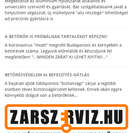
Megkezdtük az alumínium nyílászárók általános és
univerzális szervizét és gyártását. Bár szolgáltatásaink javát a
helyszínen végezzük, új műhelyünk "alu részlege" lehetőséget
ad precíziós gyártásra is.
A BETÖRŐK IS PRÓBÁLNAK TARTALÉKOT KÉPEZNI!
A Koronavírus "miatt" megnőtt Budapesten és környékén a
betörések száma. Legyünk előrelátók és készüljünk fel
megfelelően! "...MINDEN ZÁRAT KI LEHET NYITNI!..."
BETÖRÉSVÉDELEM és BEFESZÍTÉS-GÁTLÁS
A bejárati ajtók többpontos "biztonsági" zárjai a legtöbb
esetben téves biztonságérzetet keltenek. Ennek okán egyre
könnyebb dolguk van a betörőknek...