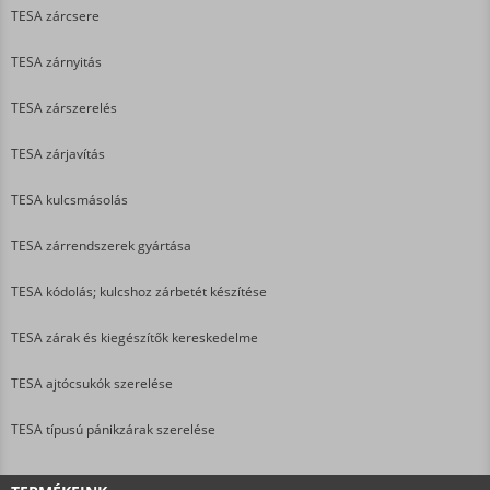
TESA zárcsere
TESA zárnyitás
TESA zárszerelés
TESA zárjavítás
TESA kulcsmásolás
TESA zárrendszerek gyártása
TESA kódolás; kulcshoz zárbetét készítése
TESA zárak és kiegészítők kereskedelme
TESA ajtócsukók szerelése
TESA típusú pánikzárak szerelése