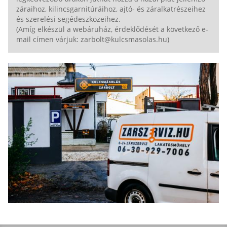
záraihoz, kilincsgarnitúráihoz, ajtó- és záralkatrészeihez
és szerelési segédeszközeihez.
(Amíg elkészül a webáruház, érdeklődését a következő e-
mail címen várjuk: zarbolt@kulcsmasolas.hu)