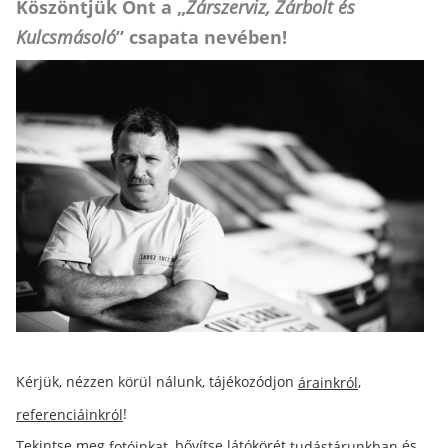
Köszöntjük Önt a „
Zárszerviz, Zárbolt és
Kulcsmásoló
” csapata nevében!
Kérjük, nézzen körül nálunk, tájékozódjon
,
árainkról
!
referenciáinkról
Tekintse meg
, bővítse látókörét
és
fotóinkat
tudástárunkban