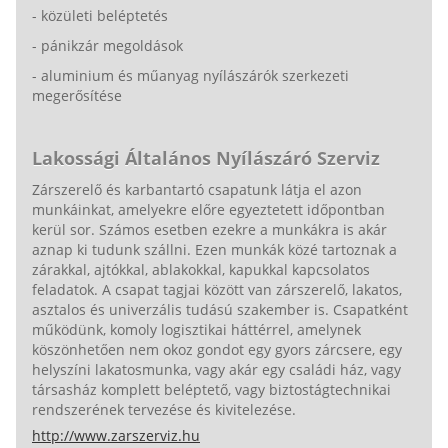
- közületi beléptetés
- pánikzár megoldások
- aluminium és műanyag nyílászárók szerkezeti
megerősítése
Lakossági Általános Nyílászáró Szerviz
Zárszerelő és karbantartó csapatunk látja el azon
munkáinkat, amelyekre előre egyeztetett időpontban
kerül sor. Számos esetben ezekre a munkákra is akár
aznap ki tudunk szállni. Ezen munkák közé tartoznak a
zárakkal, ajtókkal, ablakokkal, kapukkal kapcsolatos
feladatok. A csapat tagjai között van zárszerelő, lakatos,
asztalos és univerzális tudású szakember is. Csapatként
működünk, komoly logisztikai háttérrel, amelynek
köszönhetően nem okoz gondot egy gyors zárcsere, egy
helyszíni lakatosmunka, vagy akár egy családi ház, vagy
társasház komplett beléptető, vagy biztostágtechnikai
rendszerének tervezése és kivitelezése.
http://www.zarszerviz.hu