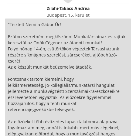
Zilahi-Takács Andrea
Budapest, 15. kerület
"Tisztelt Nemila Gábor Úr!
Ezúton szeretném megköszönni Munkatársainak és rajtuk
keresztül az Önök Cégének az átadott munkát!
Folyó hónap 14-én, csütörtökön végeztek Társasházunk
részére síkmágnes szerelést, zárcseréket, ajtóbehúzó-
cserét.
Az elkészült munkát beüzemelve átadták.
Fontosnak tartom kiemelni, hogy
lelkiismeretesség, jó-kollegiális/munkatársi hangulat
jellemezte a munkavégzést! Szerszámaikra/eszközeikre
észrevehetően vigyáztak. Az előzőekre figyelemmel,
hozzájárulok, hogy a fenti munkát
referenciajegyzékükbe felvegyék.
Az előzőeket több évtizedes tapasztalatomra alapozva
fogalmaztam meg, annál is inkább, mert más cégeknél,
elég gyakran előfordul, hogy a munkavégzést hangos