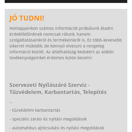
AJÁNLJUK FIGYELMÉBE LAKATOSMŰHELYÜNK
TERMÉKEIT IS!
JÓ TUDNI!
Honlapjainkon számos információt próbálunk átadni
érdeklődőinknek nemcsak rólunk, hanem
szolgáltatásainkról és termékeinkről is. Ez több-kevesebb
sikerrel működik, de könnyű elveszni a rengeteg
információ között. Az átláthatóság kedvéért az alábbi
tevékenységeinket érdemes külön kezelni:
Szervezeti Nyílászáró Szerviz -
Tűzvédelem, Karbantartás, Telepítés
...
- tűzvédelmi karbantartás
- speciális zárási és nyitási megoldások
- automatikus ajtócsukási és nyitási megoldások