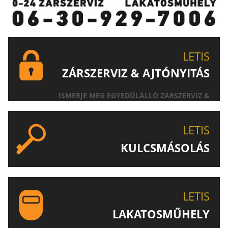
LETIS
ZÁRSZERVIZ & AJTÓNYITÁS
ISMERJE MEG EGYEDÜLÁLLÓ ZÁRSZERVIZ &
AJTÓNYITÁS SZOLGÁLTATÁSUNKAT!
LETIS
KULCSMÁSOLÁS
EGYEDI ÉS SPECIÁLIS KULCSOK MÁSOLÁSA, CSAK A
LETIS-NÉL!
LETIS
LAKATOSMŰHELY