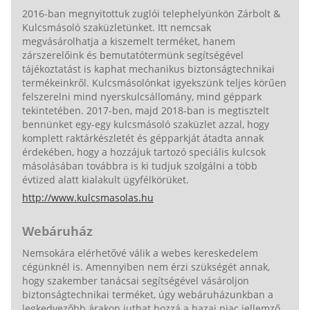
2016-ban megnyitottuk zuglói telephelyünkön Zárbolt &
Kulcsmásoló szaküzletünket. Itt nemcsak
megvásárolhatja a kiszemelt terméket, hanem
zárszerelőink és bemutatótermünk segítségével
tájékoztatást is kaphat mechanikus biztonságtechnikai
termékeinkről. Kulcsmásolónkat igyekszünk teljes körűen
felszerelni mind nyerskulcsállomány, mind géppark
tekintetében. 2017-ben, majd 2018-ban is megtisztelt
bennünket egy-egy kulcsmásoló szaküzlet azzal, hogy
komplett raktárkészletét és gépparkját átadta annak
érdekében, hogy a hozzájuk tartozó speciális kulcsok
másolásában továbbra is ki tudjuk szolgálni a több
évtized alatt kialakult ügyfélkörüket.
http://www.kulcsmasolas.hu
Webáruház
Nemsokára elérhetővé válik a webes kereskedelem
cégünknél is. Amennyiben nem érzi szükségét annak,
hogy szakember tanácsai segítségével vásároljon
biztonságtechnikai terméket, úgy webáruházunkban a
legkedvezőbb árakon juthat hozzá a hazai piac jellemző