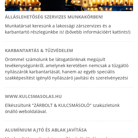
ÁLLÁSLEHETŐSÉG SZERVIZES MUNKAKÖRBEN!
Munkatársat keresünk a lakossági zárszervizes és a
karbantartó részlegünkbe is! (bővebb információért kattints!)
KARBANTARTÁS & TŰZVÉDELEM
Örömmel számolunk be látogatóinknak megújult
tevékenységünkről, amelynek keretében nemcsak a tűzgátló
nyílászárók karbantartását, hanem az egyéb speciális
szakképesítést igénylő nyílászáró javítási és szerelvényezési
feladatokat is elvégezzük.
WWW.KULCSMASOLAS.HU
Elkészültünk "ZÁRBOLT & KULCSMÁSOLÓ" szaküzletünk
önálló weboldalával.
ALUMÍNIUM AJTÓ ÉS ABLAK JAVÍTÁSA