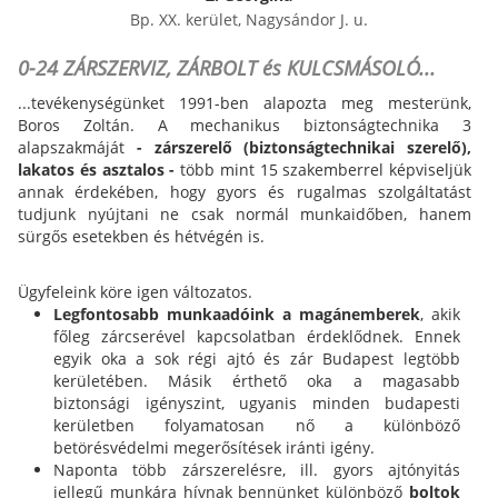
Bp. XX. kerület, Nagysándor J. u.
0-24 ZÁRSZERVIZ, ZÁRBOLT és KULCSMÁSOLÓ...
...tevékenységünket 1991-ben alapozta meg mesterünk,
Boros Zoltán. A mechanikus biztonságtechnika 3
alapszakmáját
- zárszerelő (biztonságtechnikai szerelő),
lakatos és asztalos -
több mint 15 szakemberrel képviseljük
annak érdekében, hogy gyors és rugalmas szolgáltatást
tudjunk nyújtani ne csak normál munkaidőben, hanem
sürgős esetekben és hétvégén is.
Ügyfeleink köre igen változatos.
Legfontosabb munkaadóink a magánemberek
, akik
főleg zárcserével kapcsolatban érdeklődnek. Ennek
egyik oka a sok régi ajtó és zár Budapest legtöbb
kerületében. Másik érthető oka a magasabb
biztonsági igényszint, ugyanis minden budapesti
kerületben folyamatosan nő a különböző
betörésvédelmi megerősítések iránti igény.
Naponta több zárszerelésre, ill. gyors ajtónyitás
jellegű munkára hívnak bennünket különböző
boltok