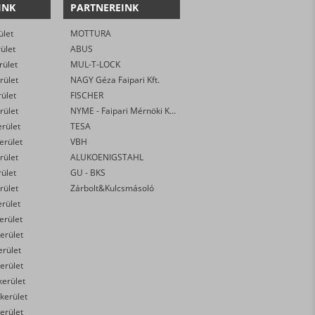
INK
PARTNEREINK
ület
MOTTURA
rület
ABUS
rület
MUL-T-LOCK
rület
NAGY Géza Faipari Kft.
rület
FISCHER
rület
NYME - Faipari Mérnöki Kar
erület
TESA
kerület
VBH
rület
ALUKOENIGSTAHL
rület
GU - BKS
rület
Zárbolt&Kulcsmásoló
erület
kerület
erület
erület
erület
kerület
 kerület
erület