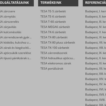
OLGÁLTATÁSAINK
TERMÉKEINK
REFERENCIÁ
SA zárcsere
TESA TE-5 zárbetét
Budapest, I. ker
SA zárnyitás
TESA TE-6 zárbetét
Budapest, II. ke
SA zárszerelés
TESA T-60 zárbetét
Budapest, III. ke
A zárjavítás
TESA MEGA6 zárbetét
Budapest, IV. ke
SA kulcsmásolás
TESA TK-6 zárbetét
Budapest, V. ke
TESA zárrendszerek gyártása
TESA TX-80 zárbetét
Budapest, VI. ke
TESA kódolás; kulcshoz zárbetét készítése
TESA TX-80 plusz zárbetét
Budapest, VII. k
TESA zárak és kiegészítők kereskedelme
TESA TK-100 zárbetét
Budapest, VIII. 
SA ajtócsukók szerelése
TESA zárrendszerek
Budapest, IX. ke
TESA típusú pánikzárak szerelése
TESA hidraulikus ajtócsukók
Budapest, X. ke
TESA elektromos zárak
Budapest, XI. ke
TESA portálzárak
Budapest, XII. k
Budapest, XIII. 
Budapest, XIV. k
Budapest, XV. k
Budapest, XVI. k
Budapest, XVII. 
Budapest, XVIII.
Budapest, XIX. k