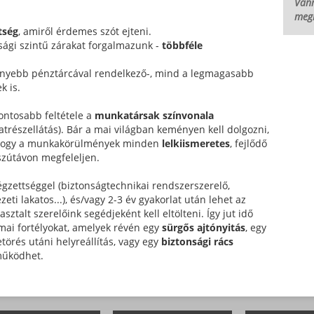
Vann
megb
tség
, amiről érdemes szót ejteni.
sági szintű zárakat forgalmazunk -
többféle
nyebb pénztárcával rendelkező-, mind a legmagasabb
k is.
ontosabb feltétele a
munkatársak színvonala
részellátás). Bár a mai világban keményen kell dolgozni,
a, hogy a munkakörülmények minden
lelkiismeretes
, fejlődő
szútávon megfeleljen.
égzettséggel (biztonságtechnikai rendszerszerelő,
zeti lakatos...), és/vagy 2-3 év gyakorlat után lehet az
ztalt szerelőink segédjeként kell eltölteni. Így jut idő
kmai fortélyokat, amelyek révén egy
sürgős ajtónyitás
, egy
etörés utáni helyreállítás, vagy egy
biztonsági rács
működhet.