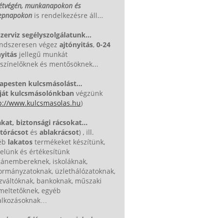
étvégén, munkanapokon és
epnapokon
is rendelkezésre áll...
zerviz segélyszolgálatunk...
rendszeresen végez
ajtónyitás
,
0-24
yitás
jellegű munkát
színelőknek és mentősöknek...
apesten kulcsmásolást...
ját kulcsmásolónkban
végzünk
p://www.kulcsmasolas.hu
)
kat, biztonsági rácsokat...
jtórácsot
és
ablakrácsot
) , ill.
éb
lakatos
termékeket készítünk,
elünk és értékesítünk
ánembereknek, iskoláknak,
ormányzatoknak, üzlethálózatoknak,
zváltóknak, bankoknak, műszaki
meltetőknek, egyéb
lalkozásoknak…