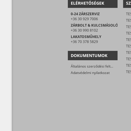
ELÉRHETŐSÉGEK
SZ
0-24 ZÁRSZERVIZ
TE
+36 30 929 7006
TE
ZÁRBOLT & KULCSMÁSOLÓ
TE
+36 30 990 8102
TES
LAKATOSMŰHELY
TE
+36 70 378 5829
DOKUMENTUMOK
TE
Általános szerződési feltételek
Adatvédelmi nyilatkozat