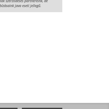
ak szerződéses partnereink, de
ízásaink java eseti jellegű.