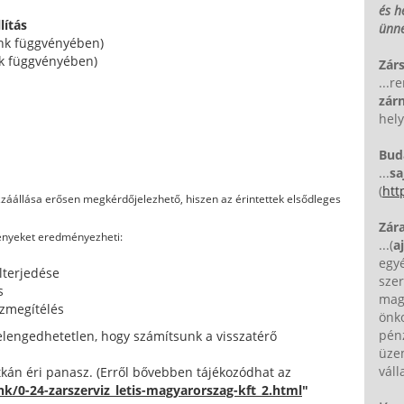
és h
lítás
ünn
nk függvényében)
k függvényében)
Zárs
...
zárn
hely
Bud
...
sa
(
htt
zzáállása erősen megkérdőjelezhető, hiszen az érintettek elsődleges
Zára
ményeket eredményezheti:
...(
a
egy
lterjedése
szer
s
mag
özmegítélés
önk
pén
elengedhetetlen, hogy számítsunk a visszatérő
üze
vál
ritkán éri panasz. (Erről bővebben tájékozódhat az
ink/0-24-zarszerviz_letis-magyarorszag-kft_2.html
"