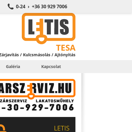
0-24 › +36 30 929 7006
TESA
 Zárjavítás / Kulcsmásolás / Ajtónyitás
Galéria
Kapcsolat
LETIS