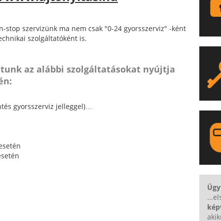
stop szervizünk ma nem csak "0-24 gyorsszerviz" -ként
chnikai szolgáltatóként is.
atunk az alábbi szolgáltatásokat nyújtja
én:
tés gyorsszerviz jelleggel)…
 esetén
 esetén
LA
Ügyf
...e
kép
aki