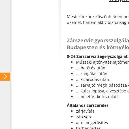
Mesterünknek köszönhetően non-
üzemel, hanem aktív biztonságte
Zárszerviz gyorsszolgál
Budapesten és környék
0-24 Zárszerviz Segélyszolgálat
Műszaki ajtónyitás (ajtómen
... betörés után
... rongálás után
... kizáródás után
... zár/ajtó meghibásodása
... kulcs lopása, elvesztése
... beletört kulcs miatt
Általános zárszerelés
zárjavítás
zárcsere
ajtó megerősítés
karbantartás