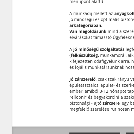
menüpont alatt!)
A munkadíj mellett az
anyagköl
Jó minőségű és optimális bizton
árkategóriában
.
Van megoldásunk
mind a szeré
elvárásokat támasztó Ügyfelekne
A
jó minőségű szolgáltatás
legf
(felkészültség,
munkamorál, alkat
kifejezetten odafigyelünk arr
és lojális munkatársunknak hos
Jó zárszerelő
, csak szakirányú v
épületasztalos, épület- és szerke
ember, amiből 3-12 hónapot tapas
"ellopni" és begyakorolni a sza
biztonsági - ajtó
zárcsere
, egy b
megfelelő szerelése rutinosan 