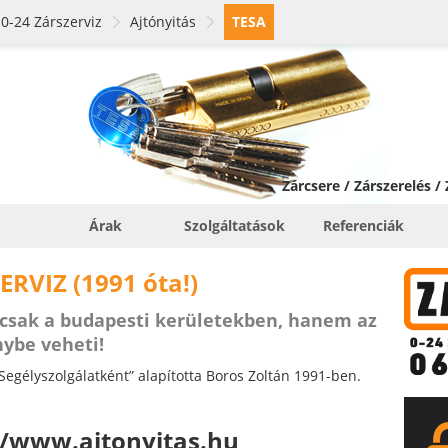
0-24 Zárszerviz
Ajtónyitás
TESA
Zárcsere / Zárszerelés /
Árak
Szolgáltatások
Referenciák
ERVIZ (1991 óta!)
csak a budapesti kerületekben, hanem az
nybe veheti!
Segélyszolgálatként” alapította Boros Zoltán 1991-ben.
//www.ajtonyitas.hu