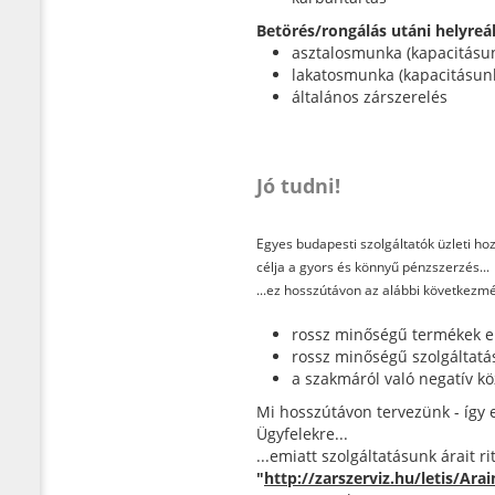
Betörés/rongálás utáni helyreál
asztalosmunka (kapacitásu
lakatosmunka (kapacitásun
általános zárszerelés
Jó tudni!
Egyes budapesti szolgáltatók üzleti ho
célja a gyors és könnyű pénzszerzés...
...ez hosszútávon az alábbi következ
rossz minőségű termékek e
rossz minőségű szolgáltatá
a szakmáról való negatív k
Mi hosszútávon tervezünk - így 
Ügyfelekre...
...emiatt szolgáltatásunk árait 
"
http://zarszerviz.hu/letis/Ara