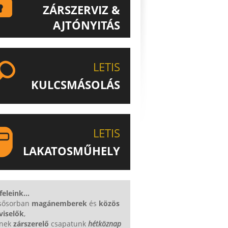
ZÁRSZERVIZ &
AJTÓNYITÁS
ISMERJE MEG EGYEDÜLÁLLÓ
ZÁRSZERVIZ & AJTÓNYITÁS
LETIS
SZOLGÁLTATÁSUNKAT!
KULCSMÁSOLÁS
EGYEDI ÉS SPECIÁLIS KULCSOK
MÁSOLÁSA, CSAK A LETIS-NÉL!
LETIS
LAKATOSMŰHELY
AJÁNLJUK FIGYELMÉBE
KATOSMŰHELYÜNK TERMÉKEIT IS!
eleink...
lsősorban
magánemberek
és
közös
viselők
,
knek
zárszerelő
csapatunk
hétköznap