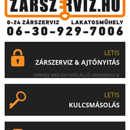
LETIS
ZÁRSZERVIZ & AJTÓNYITÁS
ISMERJE MEG EGYEDÜLÁLLÓ ZÁRSZERVIZ &
AJTÓNYITÁS SZOLGÁLTATÁSUNKAT!
LETIS
KULCSMÁSOLÁS
EGYEDI ÉS SPECIÁLIS KULCSOK MÁSOLÁSA, CSAK A
LETIS-NÉL!