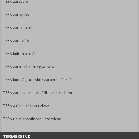
TESA zárcsere
TESA zárnyitás
TESA zárszerelés
TESA zárjavítás
TESA kulcsmásolás
TESA zárrendszerek gyártása
TESA kódolás; kulcshoz zárbetét készítése
TESA zárak és kiegészítők kereskedelme
TESA ajtócsukók szerelése
TESA típusú pánikzárak szerelése
TERMÉKEINK