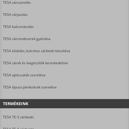
TESA zárszerelés
TESA zárjavítás
TESA kulcsmásolás
TESA zárrendszerek gyártása
TESA kódolás; kulcshoz zárbetét készítése
TESA zárak és kiegészítők kereskedelme
TESA ajtócsukók szerelése
TESA típusú pánikzárak szerelése
TERMÉKEINK
TESA TE-5 zárbetét