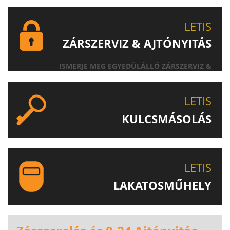
LETIS
ZÁRSZERVIZ & AJTÓNYITÁS
ISMERJE MEG EGYEDÜLÁLLÓ ZÁRSZERVIZ &
AJTÓNYITÁS SZOLGÁLTATÁSUNKAT!
LETIS
KULCSMÁSOLÁS
EGYEDI ÉS SPECIÁLIS KULCSOK MÁSOLÁSA, CSAK A
LETIS-NÉL!
LETIS
LAKATOSMŰHELY
AJÁNLJUK FIGYELMÉBE LAKATOSMŰHELYÜNK
TERMÉKEIT IS!