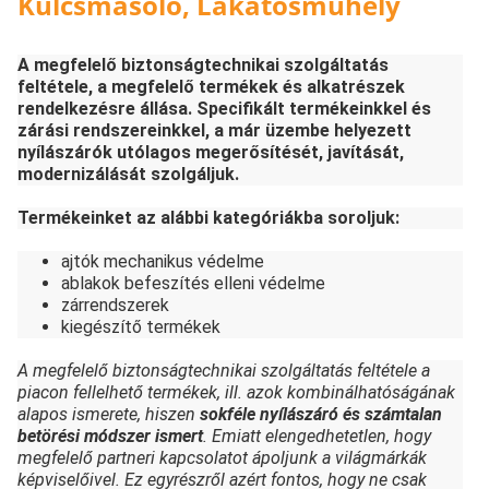
Kulcsmásoló, Lakatosműhely
A megfelelő biztonságtechnikai szolgáltatás
feltétele, a megfelelő termékek és alkatrészek
rendelkezésre állása. Specifikált termékeinkkel és
zárási rendszereinkkel, a már üzembe helyezett
nyílászárók utólagos megerősítését, javítását,
modernizálását szolgáljuk.
Termékeinket az alábbi kategóriákba soroljuk:
ajtók mechanikus védelme
ablakok befeszítés elleni védelme
zárrendszerek
kiegészítő termékek
A megfelelő biztonságtechnikai szolgáltatás feltétele a
piacon fellelhető termékek, ill. azok kombinálhatóságának
alapos ismerete, hiszen
sokféle nyílászáró és számtalan
betörési módszer ismert
. Emiatt elengedhetetlen, hogy
megfelelő partneri kapcsolatot ápoljunk a világmárkák
képviselőivel. Ez egyrészről azért fontos, hogy ne csak