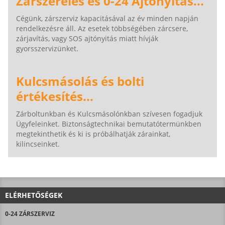
Zárszerelés és 0-24 Ajtónyitás...
Cégünk, zárszerviz kapacitásával az év minden napján
rendelkezésre áll. Az esetek többségében zárcsere,
zárjavítás, vagy SOS ajtónyitás miatt hívják
gyorsszervizünket.
Kulcsmásolás és bolti
értékesítés...
Zárboltunkban és Kulcsmásolónkban szívesen fogadjuk
Ügyfeleinket. Biztonságtechnikai bemutatótermünkben
megtekinthetik és ki is próbálhatják zárainkat,
kilincseinket.
ELÉRHETŐSÉGEK
0-24 ZÁRSZERVIZ