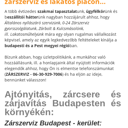
zárszerviz és lakatos piacon...
A több évtizedes
szakmai tapasztalat
unk,
ügyfélkör
ünk és
b
eszállítói hátter
ünk nagyban hozzájárult ahhoz, hogy
Általános nyílászáró szervizünk
,
0-24 Zárszerviz
gyorsszolgálatunk
,
Zárbolt & Kulcsmásolónk,
ill.
Lakatosműhelyünk
mára egy olyan rugalmas vállalkozást
képvisel, amely az egyik legkedvezőbb feltételeket kínálja a
budapesti és a Pest megyei régió
ban.
Bízunk abban, hogy üzletpolitikánk, a munkához való
hozzáállásunk, ill. a honlapjaink által nyújtott információk
elegendők ahhoz, hogy Ön is elmentse telefonszámunkat
(
ZÁRSZERVIZ - 06-30-929-7006
) és ha eljön az ideje,
bennünket válasszon!
Ajtónyitás, zárcsere és
zárjavítás Budapesten és
környékén:
Zárszerviz Budapest - kerület: