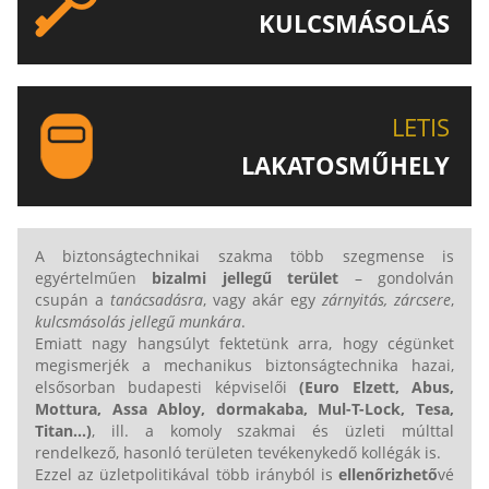
KULCSMÁSOLÁS
EGYEDI ÉS SPECIÁLIS KULCSOK MÁSOLÁSA, CSAK A
LETIS-NÉL!
LETIS
LAKATOSMŰHELY
AJÁNLJUK FIGYELMÉBE LAKATOSMŰHELYÜNK
TERMÉKEIT IS!
A biztonságtechnikai szakma több szegmense is
egyértelműen
bizalmi jellegű terület
– gondolván
csupán a
tanácsadásra
, vagy akár egy
zárnyitás, zárcsere
,
kulcsmásolás jellegű munkára
.
Emiatt nagy hangsúlyt fektetünk arra, hogy cégünket
megismerjék a mechanikus biztonságtechnika hazai,
elsősorban budapesti képviselői
(Euro Elzett,
Abus,
Mottura, Assa Abloy, dormakaba, Mul-T-Lock,
Tesa,
Titan...
)
, ill. a komoly szakmai és üzleti múlttal
rendelkező, hasonló területen tevékenykedő kollégák is.
Ezzel az üzletpolitikával több irányból is
ellenőrizhető
vé