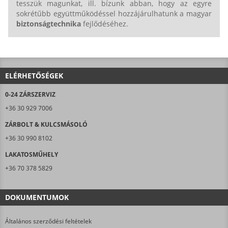
tesszük magunkat, ill. bízunk abban, hogy az egyre
sokrétűbb együttműködéssel hozzájárulhatunk a magyar
biztonságtechnika
fejlődéséhez.
ELÉRHETŐSÉGEK
0-24 ZÁRSZERVIZ
+36 30 929 7006
ZÁRBOLT & KULCSMÁSOLÓ
+36 30 990 8102
LAKATOSMŰHELY
+36 70 378 5829
DOKUMENTUMOK
Általános szerződési feltételek