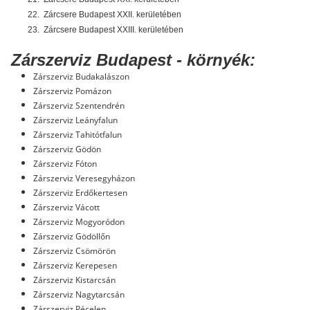
22.
Zárcsere Budapest XXII. kerületében
23.
Zárcsere Budapest XXIII. kerületében
Zárszerviz Budapest - környék:
Zárszerviz Budakalászon
Zárszerviz Pomázon
Zárszerviz Szentendrén
Zárszerviz Leányfalun
Zárszerviz Tahitótfalun
Zárszerviz Gödön
Zárszerviz Fóton
Zárszerviz Veresegyházon
Zárszerviz Erdőkertesen
Zárszerviz Vácott
Zárszerviz Mogyoródon
Zárszerviz Gödöllőn
Zárszerviz Csömörön
Zárszerviz Kerepesen
Zárszerviz Kistarcsán
Zárszerviz Nagytarcsán
Zárszerviz Pécelen