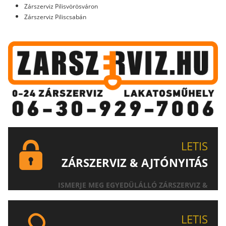
Zárszerviz Pilisvörösváron
Zárszerviz Piliscsabán
LETIS
ZÁRSZERVIZ & AJTÓNYITÁS
ISMERJE MEG EGYEDÜLÁLLÓ ZÁRSZERVIZ &
AJTÓNYITÁS SZOLGÁLTATÁSUNKAT!
LETIS