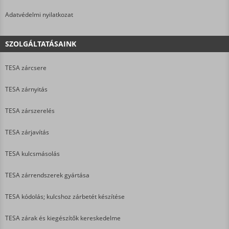
Adatvédelmi nyilatkozat
SZOLGÁLTATÁSAINK
TESA zárcsere
TESA zárnyitás
TESA zárszerelés
TESA zárjavítás
TESA kulcsmásolás
TESA zárrendszerek gyártása
TESA kódolás; kulcshoz zárbetét készítése
TESA zárak és kiegészítők kereskedelme