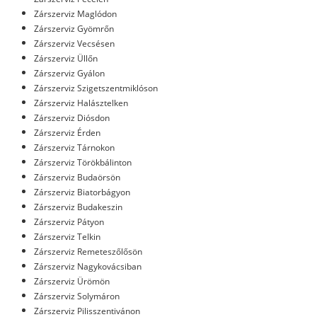
Zárszerviz Maglódon
Zárszerviz Gyömrőn
Zárszerviz Vecsésen
Zárszerviz Üllőn
Zárszerviz Gyálon
Zárszerviz Szigetszentmiklóson
Zárszerviz Halásztelken
Zárszerviz Diósdon
Zárszerviz Érden
Zárszerviz Tárnokon
Zárszerviz Törökbálinton
Zárszerviz Budaörsön
Zárszerviz Biatorbágyon
Zárszerviz Budakeszin
Zárszerviz Pátyon
Zárszerviz Telkin
Zárszerviz Remeteszőlősön
Zárszerviz Nagykovácsiban
Zárszerviz Ürömön
Zárszerviz Solymáron
Zárszerviz Pilisszentivánon