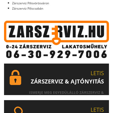
Zárszerviz Pilisvörösváron
Zárszerviz Piliscsabán
LETIS
ZÁRSZERVIZ & AJTÓNYITÁS
ISMERJE MEG EGYEDÜLÁLLÓ ZÁRSZERVIZ &
AJTÓNYITÁS SZOLGÁLTATÁSUNKAT!
LETIS