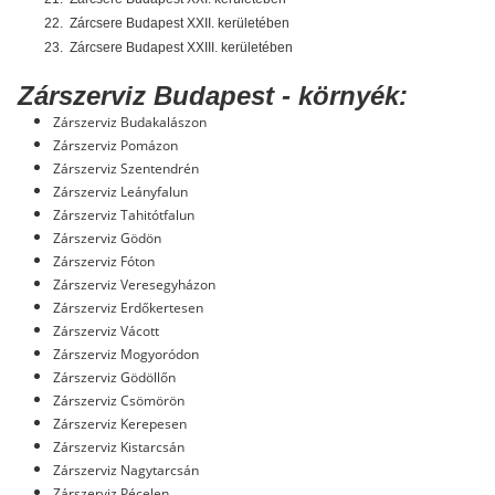
22.
Zárcsere Budapest XXII. kerületében
23.
Zárcsere Budapest XXIII. kerületében
Zárszerviz Budapest - környék:
Zárszerviz Budakalászon
Zárszerviz Pomázon
Zárszerviz Szentendrén
Zárszerviz Leányfalun
Zárszerviz Tahitótfalun
Zárszerviz Gödön
Zárszerviz Fóton
Zárszerviz Veresegyházon
Zárszerviz Erdőkertesen
Zárszerviz Vácott
Zárszerviz Mogyoródon
Zárszerviz Gödöllőn
Zárszerviz Csömörön
Zárszerviz Kerepesen
Zárszerviz Kistarcsán
Zárszerviz Nagytarcsán
Zárszerviz Pécelen