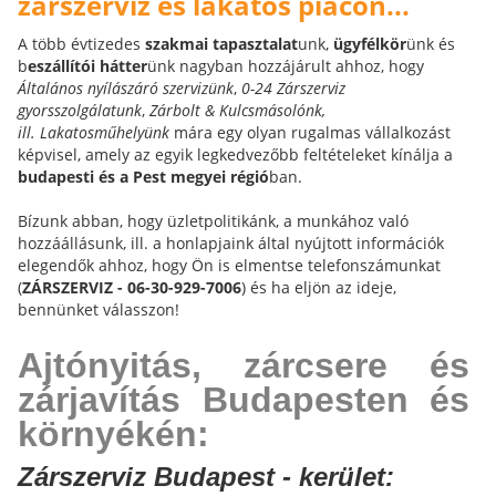
zárszerviz és lakatos piacon...
A több évtizedes
szakmai tapasztalat
unk,
ügyfélkör
ünk és
b
eszállítói hátter
ünk nagyban hozzájárult ahhoz, hogy
Általános nyílászáró szervizünk
,
0-24 Zárszerviz
gyorsszolgálatunk
,
Zárbolt & Kulcsmásolónk,
ill.
Lakatosműhelyünk
mára egy olyan rugalmas vállalkozást
képvisel, amely az egyik legkedvezőbb feltételeket kínálja a
budapesti és a Pest megyei régió
ban.
Bízunk abban, hogy üzletpolitikánk, a munkához való
hozzáállásunk, ill. a honlapjaink által nyújtott információk
elegendők ahhoz, hogy Ön is elmentse telefonszámunkat
(
ZÁRSZERVIZ - 06-30-929-7006
) és ha eljön az ideje,
bennünket válasszon!
Ajtónyitás, zárcsere és
zárjavítás Budapesten és
környékén:
Zárszerviz Budapest - kerület: