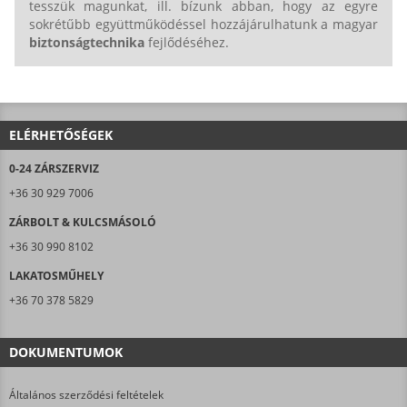
tesszük magunkat, ill. bízunk abban, hogy az egyre
sokrétűbb együttműködéssel hozzájárulhatunk a magyar
biztonságtechnika
fejlődéséhez.
ELÉRHETŐSÉGEK
0-24 ZÁRSZERVIZ
+36 30 929 7006
ZÁRBOLT & KULCSMÁSOLÓ
+36 30 990 8102
LAKATOSMŰHELY
+36 70 378 5829
DOKUMENTUMOK
Általános szerződési feltételek