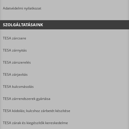
Adatvédelmi nyilatkozat
SZOLGÁLTATÁSAINK
TESA zárcsere
TESA zárnyitás
TESA zárszerelés
TESA zárjavítás
TESA kulcsmásolás
TESA zárrendszerek gyártása
TESA kódolás; kulcshoz zárbetét készítése
TESA zárak és kiegészítők kereskedelme