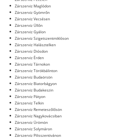
Zárszerviz Maglódon
Zárszerviz Gyömrőn
Zárszerviz Vecsésen
Zárszerviz Üllőn
Zárszerviz Gyálon
Zárszerviz Szigetszentmiklóson
Zárszerviz Halásztelken
Zárszerviz Diósdon
Zárszerviz Érden
Zárszerviz Tárnokon
Zárszerviz Törökbálinton
Zárszerviz Budaörsön
Zárszerviz Biatorbágyon
Zárszerviz Budakeszin
Zárszerviz Pátyon
Zárszerviz Telkin
Zárszerviz Remeteszőlősön
Zárszerviz Nagykovácsiban
Zárszerviz Ürömön
Zárszerviz Solymáron
Zárszerviz Pilisszentivánon