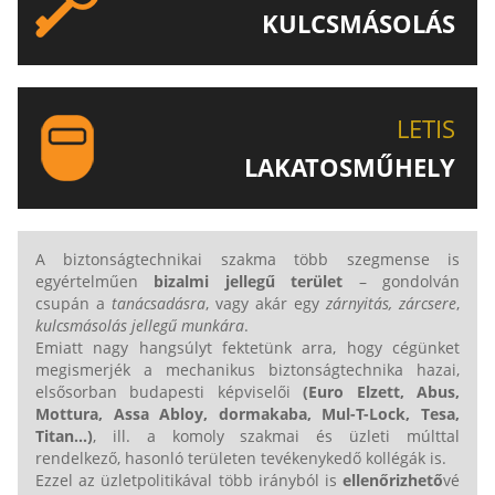
KULCSMÁSOLÁS
EGYEDI ÉS SPECIÁLIS KULCSOK MÁSOLÁSA, CSAK A
LETIS-NÉL!
LETIS
LAKATOSMŰHELY
AJÁNLJUK FIGYELMÉBE LAKATOSMŰHELYÜNK
TERMÉKEIT IS!
A biztonságtechnikai szakma több szegmense is
egyértelműen
bizalmi jellegű terület
– gondolván
csupán a
tanácsadásra
, vagy akár egy
zárnyitás, zárcsere
,
kulcsmásolás jellegű munkára
.
Emiatt nagy hangsúlyt fektetünk arra, hogy cégünket
megismerjék a mechanikus biztonságtechnika hazai,
elsősorban budapesti képviselői
(Euro Elzett,
Abus,
Mottura, Assa Abloy, dormakaba, Mul-T-Lock,
Tesa,
Titan...
)
, ill. a komoly szakmai és üzleti múlttal
rendelkező, hasonló területen tevékenykedő kollégák is.
Ezzel az üzletpolitikával több irányból is
ellenőrizhető
vé