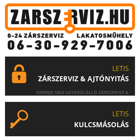
LETIS
ZÁRSZERVIZ & AJTÓNYITÁS
ISMERJE MEG EGYEDÜLÁLLÓ ZÁRSZERVIZ &
AJTÓNYITÁS SZOLGÁLTATÁSUNKAT!
LETIS
KULCSMÁSOLÁS
EGYEDI ÉS SPECIÁLIS KULCSOK MÁSOLÁSA, CSAK A