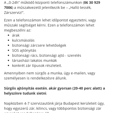
A „0-24h” működő központi telefonszámunkon (
06 30 929
7006
) a műszakvezető jelentkezik be – „Halló tessék,
Zárszerviz!”.
Ezen a telefonszámon lehet időpontot egyeztetni, vagy
műszaki segítséget kérni. Ezen a telefonszámon lehet
megbeszélni az:
árak
kulcsmásolás
biztonsági zárcsere lehetőségek
SOS ajtónyitás
biztonsági rács, biztonsági ajtó - szerelés
társasházi lakatos munkák
konkrét zár típusok részleteit.
Amennyiben nem sürgős a munka, úgy e-mailen, vagy
személyesen is rendelkezésre állunk.
Sürgős ajtónyitás esetén
,
akár gyorsan (20-40 perc alatt) a
helyszínre tudunk sietni
.
Napközben 4-7 szervizautónk járja Budapest kerületeit úgy,
hogy egyszerű zár, kilincs, vagy többpontos biztonsági zár