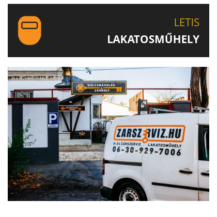
LETIS-NÉL!
LETIS
LAKATOSMŰHELY
AJÁNLJUK FIGYELMÉBE LAKATOSMŰHELYÜNK
TERMÉKEIT IS!