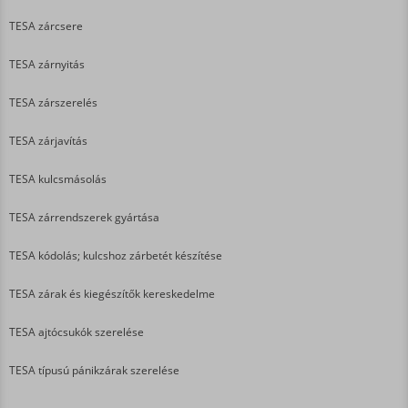
TESA zárcsere
TESA zárnyitás
TESA zárszerelés
TESA zárjavítás
TESA kulcsmásolás
TESA zárrendszerek gyártása
TESA kódolás; kulcshoz zárbetét készítése
TESA zárak és kiegészítők kereskedelme
TESA ajtócsukók szerelése
TESA típusú pánikzárak szerelése