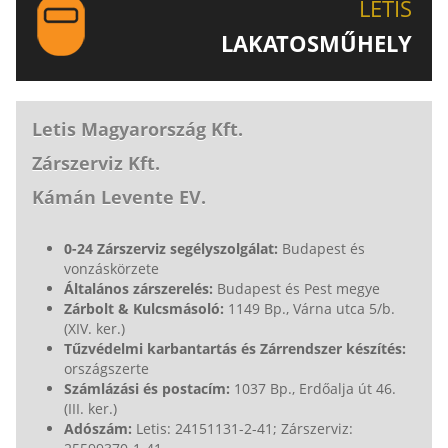
LETIS
LAKATOSMŰHELY
AJÁNLJUK FIGYELMÉBE LAKATOSMŰHELYÜNK
TERMÉKEIT IS!
Letis Magyarország Kft.
Zárszerviz Kft.
Kámán Levente EV.
0-24 Zárszerviz segélyszolgálat:
Budapest és
vonzáskörzete
Általános zárszerelés:
Budapest és Pest megye
Zárbolt & Kulcsmásoló:
1149 Bp., Várna utca 5/b.
(XIV. ker.)
Tűzvédelmi karbantartás és Zárrendszer készítés:
országszerte
Számlázási és postacím:
1037 Bp., Erdőalja út 46.
(III. ker.)
Adószám:
Letis: 24151131-2-41; Zárszerviz: