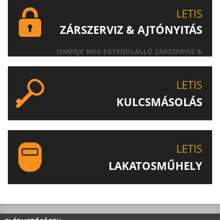
LETIS
ZÁRSZERVIZ & AJTÓNYITÁS
ISMERJE MEG EGYEDÜLÁLLÓ ZÁRSZERVIZ &
AJTÓNYITÁS SZOLGÁLTATÁSUNKAT!
LETIS
KULCSMÁSOLÁS
EGYEDI ÉS SPECIÁLIS KULCSOK MÁSOLÁSA, CSAK A
LETIS-NÉL!
LETIS
LAKATOSMŰHELY
AJÁNLJUK FIGYELMÉBE LAKATOSMŰHELYÜNK
TERMÉKEIT IS!