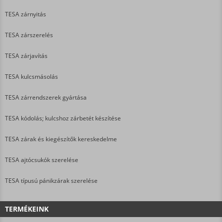
TESA zárnyitás
TESA zárszerelés
TESA zárjavítás
TESA kulcsmásolás
TESA zárrendszerek gyártása
TESA kódolás; kulcshoz zárbetét készítése
TESA zárak és kiegészítők kereskedelme
TESA ajtócsukók szerelése
TESA típusú pánikzárak szerelése
TERMÉKEINK