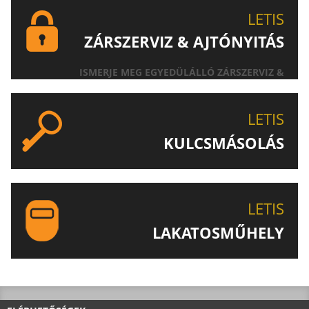
LETIS
ZÁRSZERVIZ & AJTÓNYITÁS
ISMERJE MEG EGYEDÜLÁLLÓ ZÁRSZERVIZ &
AJTÓNYITÁS SZOLGÁLTATÁSUNKAT!
LETIS
KULCSMÁSOLÁS
EGYEDI ÉS SPECIÁLIS KULCSOK MÁSOLÁSA, CSAK A
LETIS-NÉL!
LETIS
LAKATOSMŰHELY
AJÁNLJUK FIGYELMÉBE LAKATOSMŰHELYÜNK
TERMÉKEIT IS!