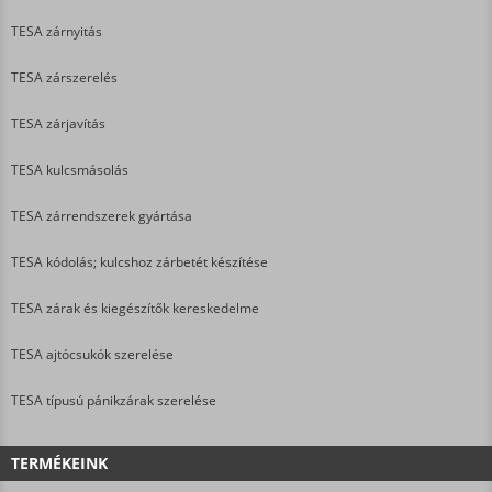
TESA zárnyitás
TESA zárszerelés
TESA zárjavítás
TESA kulcsmásolás
TESA zárrendszerek gyártása
TESA kódolás; kulcshoz zárbetét készítése
TESA zárak és kiegészítők kereskedelme
TESA ajtócsukók szerelése
TESA típusú pánikzárak szerelése
TERMÉKEINK