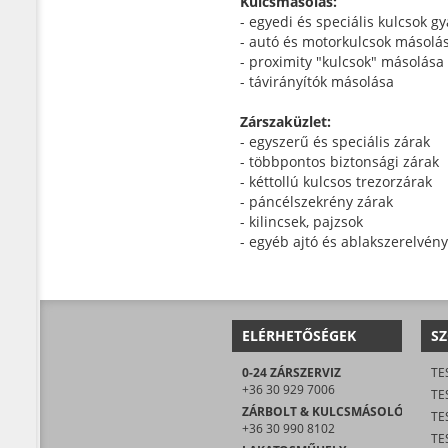
Kulcsmásolás:
- egyedi és speciális kulcsok g
- autó és motorkulcsok másolá
- proximity "kulcsok" másolása
- távirányítók másolása
Zárszaküzlet:
- egyszerű és speciális zárak
- többpontos biztonsági zárak
- kéttollú kulcsos trezorzárak
- páncélszekrény zárak
- kilincsek, pajzsok
- egyéb ajtó és ablakszerelvén
ELÉRHETŐSÉGEK
SZ
0-24 ZÁRSZERVIZ
TE
+36 30 929 7006
TE
ZÁRBOLT & KULCSMÁSOLÓ
TE
+36 30 990 8102
TES