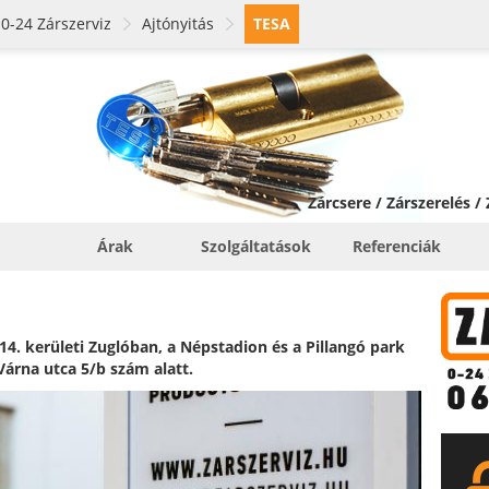
0-24 Zárszerviz
Ajtónyitás
TESA
Zárcsere / Zárszerelés /
Árak
Szolgáltatások
Referenciák
4. kerületi Zuglóban, a Népstadion és a Pillangó park
 Várna utca 5/b szám alatt.