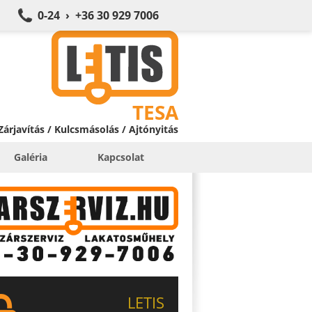
0-24 › +36 30 929 7006
TESA
 Zárjavítás / Kulcsmásolás / Ajtónyitás
Galéria
Kapcsolat
LETIS