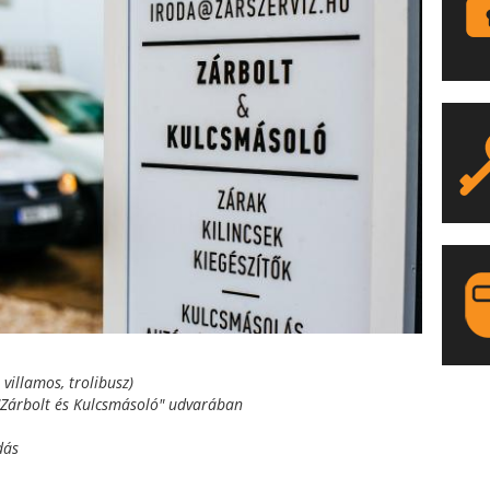
villamos, trolibusz)
LA
 "Zárbolt és Kulcsmásoló" udvarában
dás