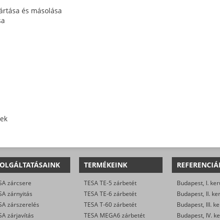
yártása és másolása
sa
yek
OLGÁLTATÁSAINK
TERMÉKEINK
REFERENCIÁ
SA zárcsere
TESA TE-5 zárbetét
Budapest, I. ker
SA zárnyitás
TESA TE-6 zárbetét
Budapest, II. ke
SA zárszerelés
TESA T-60 zárbetét
Budapest, III. ke
A zárjavítás
TESA MEGA6 zárbetét
Budapest, IV. ke