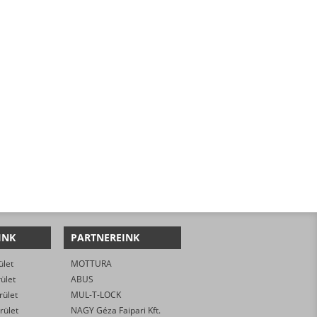
INK
PARTNEREINK
ület
MOTTURA
rület
ABUS
rület
MUL-T-LOCK
rület
NAGY Géza Faipari Kft.