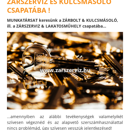
ZÁRSZERVIZ ÉS KULCSMÁSOLÓ
CSAPATÁBA !
MUNKATÁRSAT keresünk a ZÁRBOLT & KULCSMÁSOLÓ,
ill. a ZÁRSZERVIZ & LAKATOSMŰHELY csapatába...
...amennyiben az alábbi tevékenységek valamelyikét
szívesen végeznéd és az alapvető szerszámhasználattal
nincs problémád, úgy szívesen vesszük jelentkezésed!