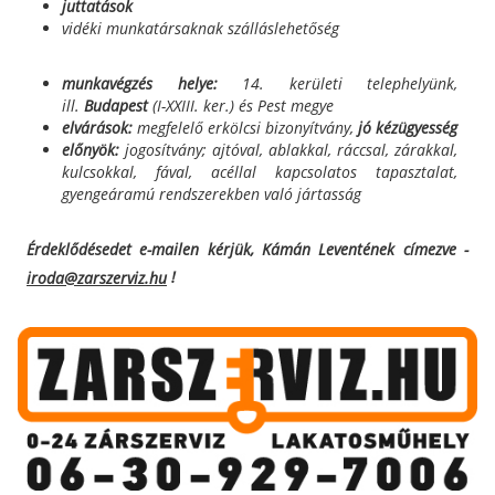
juttatások
vidéki munkatársaknak szálláslehetőség
munkavégzés helye:
14. kerületi telephelyünk,
ill.
Budapest
(I-XXIII. ker.) és Pest megye
elvárások:
megfelelő erkölcsi bizonyítvány,
jó kézügyesség
előnyök:
jogosítvány; ajtóval, ablakkal, ráccsal, zárakkal,
kulcsokkal, fával, acéllal kapcsolatos tapasztalat,
gyengeáramú rendszerekben való jártasság
Érdeklődésedet e-mailen kérjük, Kámán Leventének címezve -
!
iroda@zarszerviz.hu