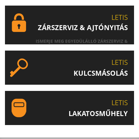
LETIS
ZÁRSZERVIZ & AJTÓNYITÁS
ISMERJE MEG EGYEDÜLÁLLÓ ZÁRSZERVIZ &
AJTÓNYITÁS SZOLGÁLTATÁSUNKAT!
LETIS
KULCSMÁSOLÁS
EGYEDI ÉS SPECIÁLIS KULCSOK MÁSOLÁSA, CSAK A
LETIS-NÉL!
LETIS
LAKATOSMŰHELY
AJÁNLJUK FIGYELMÉBE LAKATOSMŰHELYÜNK
TERMÉKEIT IS!