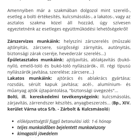
Amennyiben már a szakmában dolgozol mint szerelő-,
esetleg a bolti értékesítés, kulcsmásolás-, a lakatos-, vagy az
asztalos szakma közel áll hozzád, úgy szívesen
egyeztetnénk az esetleges együttműködési lehetőségekről!
Zárszervizes munkáink:
helyszíni zárszerelés (műszaki
ajtónyitás, zárcsere, sürgősségi zárnyitás, autónyitás,
biztonsági zárak cseréje, hevederzár szerelés...)
Épületasztalos munkáink:
ajtójavítás, ablakjavítás (bukó-
nyíló, emelő-toló és bukó-toló nyílászárók-, ill. régi típusú
nyílászárók javítása, szerelése; zárcsere...)
Lakatos munkáink:
ajtórács és ablakrács gyártása;
rozsdás, sérült kapuk javítása; acél-, alumínium- és
műanyag ajtók újtapántolása, "biztonsági üvegezés"...
Bolti, ill. kereskedelmi tevékenységeink:
kulcsmásolás,
zárjavítás, zárrendszer készítés, anyagbeszerzés... (
Bp., XIV.
kerület Várna utca 5/b. - Zárbolt & Kulcsmásoló
)
előképzettségtől függő betanulási idő: 1-6 hónap
teljes munkaidőben bejelentett munkaviszony
kimagasló jövedelem