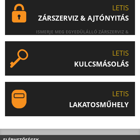
LETIS
ZÁRSZERVIZ & AJTÓNYITÁS
ISMERJE MEG EGYEDÜLÁLLÓ ZÁRSZERVIZ &
AJTÓNYITÁS SZOLGÁLTATÁSUNKAT!
LETIS
KULCSMÁSOLÁS
EGYEDI ÉS SPECIÁLIS KULCSOK MÁSOLÁSA, CSAK A
LETIS-NÉL!
LETIS
LAKATOSMŰHELY
AJÁNLJUK FIGYELMÉBE LAKATOSMŰHELYÜNK
TERMÉKEIT IS!
ELÉRHETŐSÉGEK