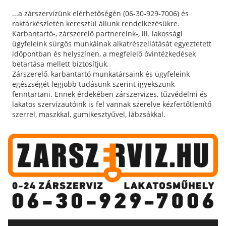
...a zárszervizünk elérhetőségén (06-30-929-7006) és
raktárkészletén keresztül állunk rendelkezésükre.
Karbantartó-, zárszerelő partnereink-, ill. lakossági
ügyfeleink sürgős munkáinak alkatrészellátását egyeztetett
időpontban és helyszínen, a megfelelő óvintézkedések
betartása mellett biztosítjuk.
Zárszerelő, karbantartó munkatársaink és ügyfeleink
egészségét legjobb tudásunk szerint igyekszünk
fenntartani. Ennek érdekében zárszervizes, tűzvédelmi és
lakatos szervízautóink is fel vannak szerelve kézfertőtlenítő
szerrel, maszkkal, gumikesztyűvel, lábzsákkal.