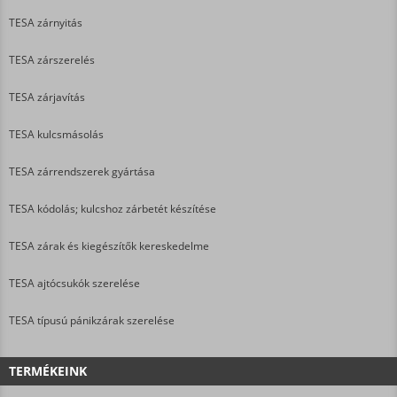
TESA zárnyitás
TESA zárszerelés
TESA zárjavítás
TESA kulcsmásolás
TESA zárrendszerek gyártása
TESA kódolás; kulcshoz zárbetét készítése
TESA zárak és kiegészítők kereskedelme
TESA ajtócsukók szerelése
TESA típusú pánikzárak szerelése
TERMÉKEINK