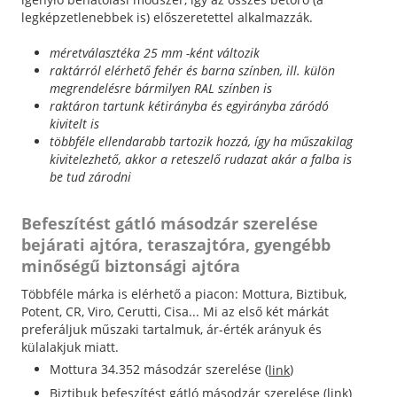
legképzetlenebbek is) előszeretettel alkalmazzák.
méretválasztéka 25 mm -ként változik
raktárról elérhető fehér és barna színben, ill. külön
megrendelésre bármilyen RAL színben is
raktáron tartunk kétirányba és egyirányba záródó
kivitelt is
többféle ellendarabb tartozik hozzá, így ha műszakilag
kivitelezhető, akkor a reteszelő rudazat akár a falba is
be tud zárodni
Befeszítést gátló másodzár szerelése
bejárati ajtóra, teraszajtóra, gyengébb
minőségű biztonsági ajtóra
Többféle márka is elérhető a piacon: Mottura, Biztibuk,
Potent, CR, Viro, Cerutti, Cisa... Mi az első két márkát
preferáljuk műszaki tartalmuk, ár-érték arányuk és
külalakjuk miatt.
Mottura 34.352 másodzár szerelése (
)
link
Biztibuk befeszítést gátló másodzár szerelése (link)