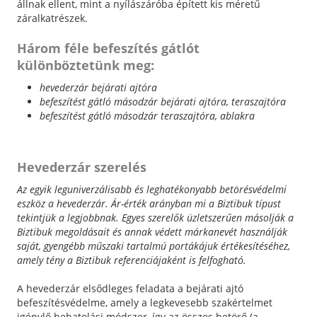
állnak ellent, mint a nyílászáróba épített kis méretű
záralkatrészek.
Három féle befeszítés gátlót
különböztetünk meg:
hevederzár bejárati ajtóra
befeszítést gátló másodzár bejárati ajtóra, teraszajtóra
befeszítést gátló másodzár teraszajtóra, ablakra
Hevederzár szerelés
Az egyik leguniverzálisabb és leghatékonyabb betörésvédelmi
eszköz a hevederzár. Ár-érték arányban mi a Biztibuk típust
tekintjük a legjobbnak. Egyes szerelők üzletszerűen másolják a
Biztibuk megoldásait és annak védett márkanevét használják
saját, gyengébb műszaki tartalmú portákájuk értékesítéséhez,
amely tény a Biztibuk referenciájaként is felfogható.
A hevederzár elsődleges feladata a bejárati ajtó
befeszítésvédelme, amely a legkevesebb szakértelmet
igénylő behatolási módszer, így az összes betörő (a