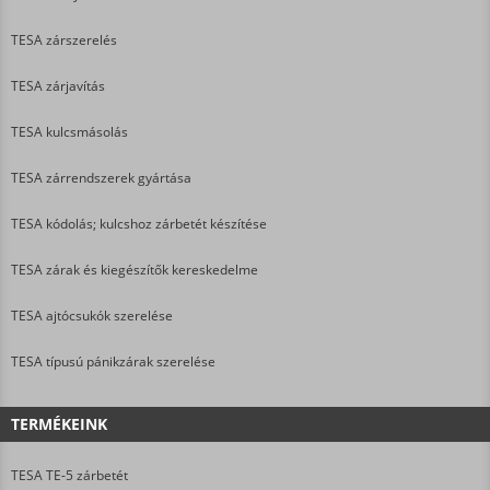
TESA zárszerelés
TESA zárjavítás
TESA kulcsmásolás
TESA zárrendszerek gyártása
TESA kódolás; kulcshoz zárbetét készítése
TESA zárak és kiegészítők kereskedelme
TESA ajtócsukók szerelése
TESA típusú pánikzárak szerelése
TERMÉKEINK
TESA TE-5 zárbetét