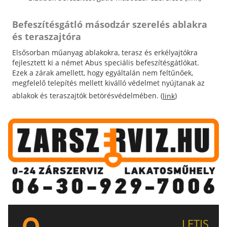
Befeszítésgátló másodzár szerelés ablakra
és teraszajtóra
Elsősorban műanyag ablakokra, terasz és erkélyajtókra
fejlesztett ki a német Abus speciális befeszítésgátlókat.
Ezek a zárak amellett, hogy egyáltalán nem feltűnőek,
megfelelő telepítés mellett kiválló védelmet nyújtanak az
ablakok és teraszajtók betörésvédelmében. (
)
link
LETIS