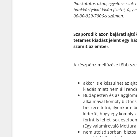
Piackutatás okán, egyelőre csak 
bankkártyával kíván fizetni, úgy
06-30-929-7006-s számon.
Szaporodik azon bejárati ajtó
tetemes kiadást jelent egy h
számít az ember.
A készpénz mellőzése több sze
akkor is elkészülhet az ajtó
kiadás miatt nem áll rend
Budapesten és az agglome
alkalmával komoly biztonsá
beszereltetni; ilyenkor el
kiderül, hogy egy komoly z
forint is lehet, sok esetb
(Egy valamirevaló Mottura 
nem utolsó sorban, biztos