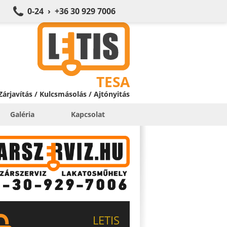
0-24 › +36 30 929 7006
TESA
 Zárjavítás / Kulcsmásolás / Ajtónyitás
Galéria
Kapcsolat
LETIS