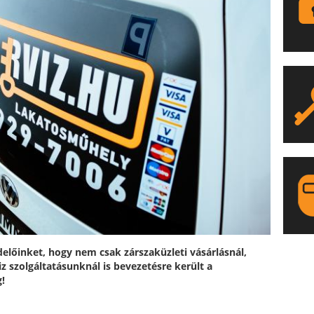
előinket, hogy nem csak zárszaküzleti vásárlásnál,
LA
z szolgáltatásunknál is bevezetésre került a
g!