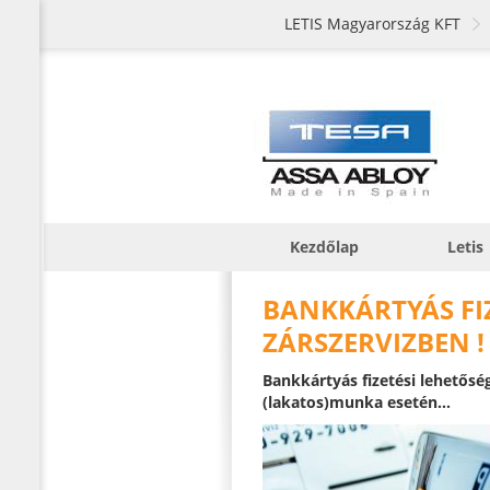
LETIS Magyarország KFT
Kezdőlap
Letis
BANKKÁRTYÁS FIZ
ZÁRSZERVIZBEN !
Bankkártyás fizetési lehetőség
(lakatos)munka esetén...