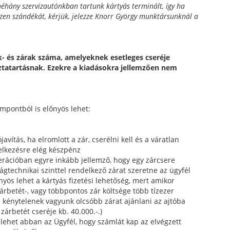
néhány szervizautónkban tartunk kártyás terminált, így ha
 ezen szándékát, kérjük, jelezze Knorr György munktársunknál a
k- és zárak száma, amelyeknek esetleges cseréje
áztatartásnak. Ezekre a kiadásokra jellemzően nem
mpontból is előnyös lehet:
javítás, ha elromlott a zár, cserélni kell és a váratlan
elkezésre elég készpénz
rációban egyre inkább jellemző, hogy egy zárcsere
gtechnikai szinttel rendelkező zárat szeretne az ügyfél
őnyös lehet a kártyás fizetési lehetőség, mert amikor
árbetét-, vagy többpontos zár költsége több tízezer
en kénytelenek vagyunk olcsóbb zárat ajánlani az ajtóba
zárbetét cseréje kb. 40.000.-.)
 lehet abban az Ügyfél, hogy számlát kap az elvégzett