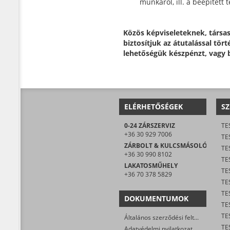
munkáról, ill. a beépített
Közös képviseleteknek, társa
biztosítjuk az átutalással tör
lehetőségük készpénzt, vagy 
ELÉRHETŐSÉGEK
SZ
0-24 ZÁRSZERVIZ
TE
+36 30 929 7006
TE
ZÁRBOLT & KULCSMÁSOLÓ
TE
+36 30 990 8102
TES
LAKATOSMŰHELY
TE
+36 70 378 5829
DOKUMENTUMOK
TE
Általános szerződési feltételek
Adatvédelmi nyilatkozat