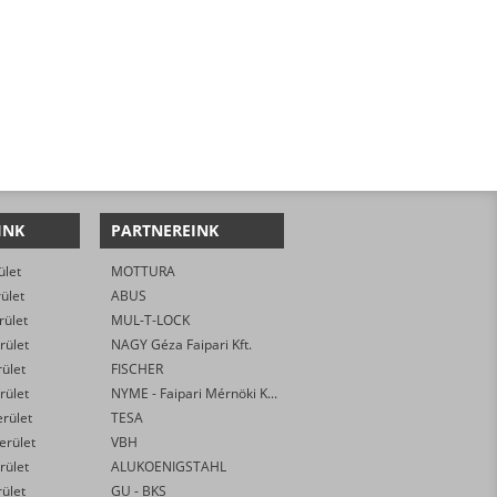
INK
PARTNEREINK
ület
MOTTURA
rület
ABUS
rület
MUL-T-LOCK
rület
NAGY Géza Faipari Kft.
rület
FISCHER
rület
NYME - Faipari Mérnöki Kar
erület
TESA
kerület
VBH
rület
ALUKOENIGSTAHL
rület
GU - BKS