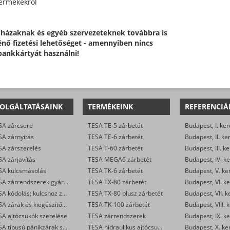
 termékekről
sházaknak és egyéb szervezeteknek továbbra is
ténő fizetési lehetőséget - amennyiben nincs
bankkártyát használni!
OLGÁLTATÁSAINK
TERMÉKEINK
REFERENCIÁ
SA zárcsere
TESA TE-5 zárbetét
Budapest, I. ker
SA zárnyitás
TESA TE-6 zárbetét
Budapest, II. ke
SA zárszerelés
TESA T-60 zárbetét
Budapest, III. ke
A zárjavítás
TESA MEGA6 zárbetét
Budapest, IV. ke
SA kulcsmásolás
TESA TK-6 zárbetét
Budapest, V. ke
TESA zárrendszerek gyártása
TESA TX-80 zárbetét
Budapest, VI. ke
TESA kódolás; kulcshoz zárbetét készítése
TESA TX-80 plusz zárbetét
Budapest, VII. k
TESA zárak és kiegészítők kereskedelme
TESA TK-100 zárbetét
Budapest, VIII. 
SA ajtócsukók szerelése
TESA zárrendszerek
Budapest, IX. ke
TESA típusú pánikzárak szerelése
TESA hidraulikus ajtócsukók
Budapest, X. ke