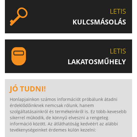
LETIS
KULCSMÁSOLÁS
EGYEDI ÉS SPECIÁLIS KULCSOK MÁSOLÁSA, CSAK A
LETIS-NÉL!
LETIS
LAKATOSMŰHELY
AJÁNLJUK FIGYELMÉBE LAKATOSMŰHELYÜNK
TERMÉKEIT IS!
JÓ TUDNI!
Honlapjainkon számos információt próbálunk átadni
érdeklődőinknek nemcsak rólunk, hanem
szolgáltatásainkról és termékeinkről is. Ez több-kevesebb
sikerrel működik, de könnyű elveszni a rengeteg
információ között. Az átláthatóság kedvéért az alábbi
tevékenységeinket érdemes külön kezelni: