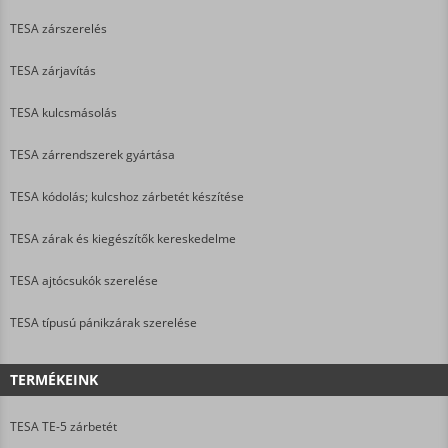
TESA zárszerelés
TESA zárjavítás
TESA kulcsmásolás
TESA zárrendszerek gyártása
TESA kódolás; kulcshoz zárbetét készítése
TESA zárak és kiegészítők kereskedelme
TESA ajtócsukók szerelése
TESA típusú pánikzárak szerelése
TERMÉKEINK
TESA TE-5 zárbetét