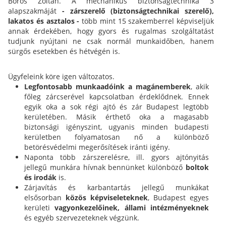
Boros Zoltán. A mechanikus biztonságtechnika 3
alapszakmáját
- zárszerelő (biztonságtechnikai szerelő),
lakatos és asztalos -
több mint 15 szakemberrel képviseljük
annak érdekében, hogy gyors és rugalmas szolgáltatást
tudjunk nyújtani ne csak normál munkaidőben, hanem
sürgős esetekben és hétvégén is.
Ügyfeleink köre igen változatos.
Legfontosabb munkaadóink a magánemberek
, akik
főleg zárcserével kapcsolatban érdeklődnek. Ennek
egyik oka a sok régi ajtó és zár Budapest legtöbb
kerületében. Másik érthető oka a magasabb
biztonsági igényszint, ugyanis minden budapesti
kerületben folyamatosan nő a különböző
betörésvédelmi megerősítések iránti igény.
Naponta több zárszerelésre, ill. gyors ajtónyitás
jellegű munkára hívnak bennünket különböző
boltok
és irodák
is.
Zárjavítás és karbantartás jellegű munkákat
elsősorban
közös képviseleteknek
, Budapest egyes
kerületi
vagyonkezelőinek,
állami intézményeknek
és egyéb szervezeteknek végzünk.