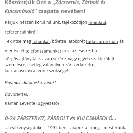
Köszöntjük Önt a „
Zárszerviz, Zárbolt és
Kulcsmásoló
” csapata nevében!
Kérjük, nézzen körül nálunk, tájékozódjon
,
árainkról
!
referenciáinkról
Tekintse meg
, bővítse látókörét
és
fotóinkat
tudástárunkban
mentse el
arra az esetre, ha
telefonszámunkat
sürgős ajtónyitásra, zárcserére, vagy egyéb szakterületi
szerelésre, esetleg valamilyen zárszerkezetre,
kulcsmásolásra lenne szüksége!
Hasznos időtöltést kívánok!
Üdvözlettel,
Kámán Levente (ügyvezető)
0-24 ZÁRSZERVIZ, ZÁRBOLT és KULCSMÁSOLÓ...
...tevékenységünket 1991-ben alapozta meg mesterünk,