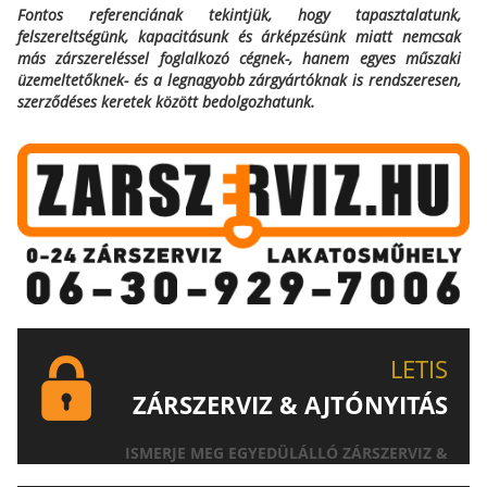
Fontos referenciának tekintjük, hogy tapasztalatunk,
felszereltségünk, kapacitásunk és árképzésünk miatt nemcsak
más zárszereléssel foglalkozó cégnek-, hanem egyes műszaki
üzemeltetőknek- és a legnagyobb zárgyártóknak is rendszeresen,
szerződéses keretek között bedolgozhatunk.
LETIS
ZÁRSZERVIZ & AJTÓNYITÁS
ISMERJE MEG EGYEDÜLÁLLÓ ZÁRSZERVIZ &
AJTÓNYITÁS SZOLGÁLTATÁSUNKAT!