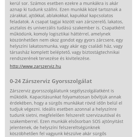
kerül sor. Számos esetben ezekre a munkákra is akár
aznap ki tudunk szállni. Ezen munkák közé tartoznak a
zárakkal, ajtókkal, ablakokkal, kapukkal kapcsolatos
feladatok. A csapat tagjai között van zárszerelő, lakatos,
asztalos és univerzális tudású szakember is. Csapatként
működünk, komoly logisztikai háttérrel, amelynek
köszönhetően nem okoz gondot egy gyors zárcsere, egy
helyszíni lakatosmunka, vagy akár egy családi ház, vagy
társasház komplett beléptető, vagy biztostágtechnikai
rendszerének tervezése és kivitelezése.
http://www.zarszerviz.hu
0-24 Zárszerviz Gyorsszolgálat
Zárszerviz gyorsszolgálatunk segélyszolgálatként is
működik. Kapacitásunkat folyamatosan bővítjük annak
érdekében, hogy a sürgős munkákat rövid időn belül el
tudjuk végezni. Ideális esetben azonnal a helyszínre
tudunk sietni, megfelelően felszerelt szervizautóval és
szakemberrel. Ezen munkák elsősorban SOS ajtónyitást
jelentenek, de helyszíni felszereltségünknek
köszöbhetően fel vagyunk készülve akár sürgős