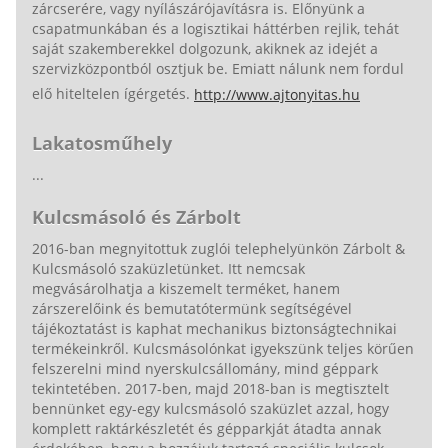
zárcserére, vagy nyílászárójavításra is. Előnyünk a
csapatmunkában és a logisztikai háttérben rejlik, tehát
saját szakemberekkel dolgozunk, akiknek az idejét a
szervizközpontból osztjuk be. Emiatt nálunk nem fordul
elő hiteltelen ígérgetés.
http://www.ajtonyitas.hu
Lakatosműhely
...
Kulcsmásoló és Zárbolt
2016-ban megnyitottuk zuglói telephelyünkön Zárbolt &
Kulcsmásoló szaküzletünket. Itt nemcsak
megvásárolhatja a kiszemelt terméket, hanem
zárszerelőink és bemutatótermünk segítségével
tájékoztatást is kaphat mechanikus biztonságtechnikai
termékeinkről. Kulcsmásolónkat igyekszünk teljes körűen
felszerelni mind nyerskulcsállomány, mind géppark
tekintetében. 2017-ben, majd 2018-ban is megtisztelt
bennünket egy-egy kulcsmásoló szaküzlet azzal, hogy
komplett raktárkészletét és gépparkját átadta annak