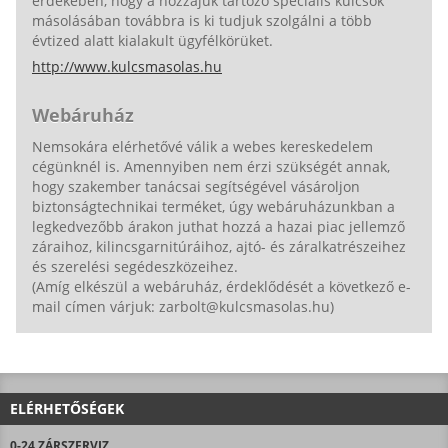
érdekében, hogy a hozzájuk tartozó speciális kulcsok
másolásában továbbra is ki tudjuk szolgálni a több
évtized alatt kialakult ügyfélkörüket.
http://www.kulcsmasolas.hu
Webáruház
Nemsokára elérhetővé válik a webes kereskedelem
cégünknél is. Amennyiben nem érzi szükségét annak,
hogy szakember tanácsai segítségével vásároljon
biztonságtechnikai terméket, úgy webáruházunkban a
legkedvezőbb árakon juthat hozzá a hazai piac jellemző
záraihoz, kilincsgarnitúráihoz, ajtó- és záralkatrészeihez
és szerelési segédeszközeihez.
(Amíg elkészül a webáruház, érdeklődését a következő e-
mail címen várjuk: zarbolt@kulcsmasolas.hu)
ELÉRHETŐSÉGEK
0-24 ZÁRSZERVIZ