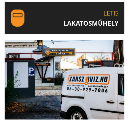
LETIS-NÉL!
LETIS
LAKATOSMŰHELY
AJÁNLJUK FIGYELMÉBE LAKATOSMŰHELYÜNK
TERMÉKEIT IS!