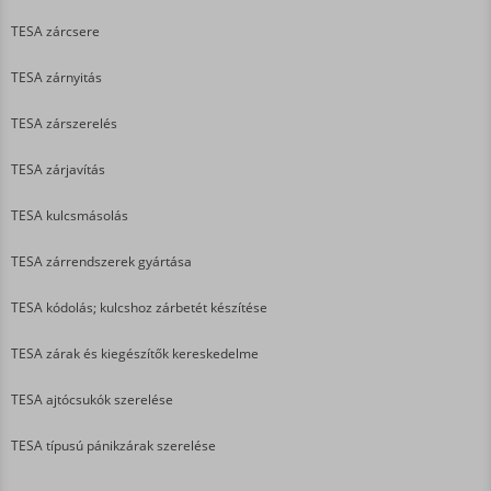
TESA zárcsere
TESA zárnyitás
TESA zárszerelés
TESA zárjavítás
TESA kulcsmásolás
TESA zárrendszerek gyártása
TESA kódolás; kulcshoz zárbetét készítése
TESA zárak és kiegészítők kereskedelme
TESA ajtócsukók szerelése
TESA típusú pánikzárak szerelése