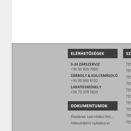
ELÉRHETŐSÉGEK
SZ
0-24 ZÁRSZERVIZ
TE
+36 30 929 7006
TE
ZÁRBOLT & KULCSMÁSOLÓ
TE
+36 30 990 8102
TES
LAKATOSMŰHELY
TE
+36 70 378 5829
DOKUMENTUMOK
TE
Általános szerződési feltételek
Adatvédelmi nyilatkozat