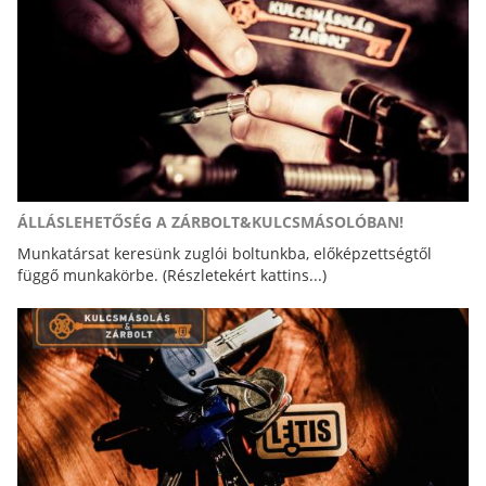
ÁLLÁSLEHETŐSÉG A ZÁRBOLT&KULCSMÁSOLÓBAN!
Munkatársat keresünk zuglói boltunkba, előképzettségtől
függő munkakörbe. (Részletekért kattins...)