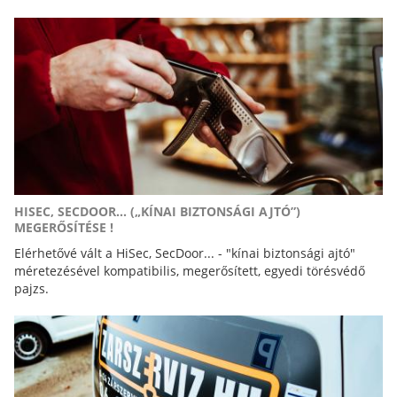
HISEC, SECDOOR... („KÍNAI BIZTONSÁGI AJTÓ”)
MEGERŐSÍTÉSE !
Elérhetővé vált a HiSec, SecDoor... - "kínai biztonsági ajtó"
méretezésével kompatibilis, megerősített, egyedi törésvédő
pajzs.