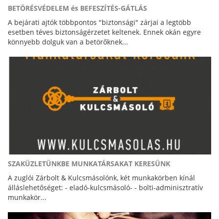
BETÖRÉSVÉDELEM és BEFESZÍTÉS-GÁTLÁS
A bejárati ajtók többpontos "biztonsági" zárjai a legtöbb
esetben téves biztonságérzetet keltenek. Ennek okán egyre
könnyebb dolguk van a betörőknek...
SZAKÜZLETÜNKBE MUNKATÁRSAKAT KERESÜNK
A zuglói Zárbolt & Kulcsmásolónk, két munkakörben kínál
álláslehetőséget: - eladó-kulcsmásoló- - bolti-adminisztratív
munkakör...