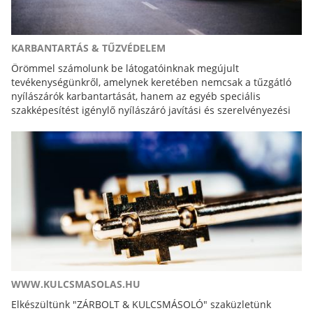
KARBANTARTÁS & TŰZVÉDELEM
Örömmel számolunk be látogatóinknak megújult
tevékenységünkről, amelynek keretében nemcsak a tűzgátló
nyílászárók karbantartását, hanem az egyéb speciális
szakképesítést igénylő nyílászáró javítási és szerelvényezési
feladatokat is elvégezzük.
WWW.KULCSMASOLAS.HU
Elkészültünk "ZÁRBOLT & KULCSMÁSOLÓ" szaküzletünk