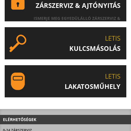
ZÁRSZERVIZ & AJTÓNYITÁS
ISMERJE MEG EGYEDÜLÁLLÓ ZÁRSZERVIZ &
AJTÓNYITÁS SZOLGÁLTATÁSUNKAT!
LETIS
KULCSMÁSOLÁS
EGYEDI ÉS SPECIÁLIS KULCSOK MÁSOLÁSA, CSAK A
LETIS-NÉL!
LETIS
LAKATOSMŰHELY
AJÁNLJUK FIGYELMÉBE LAKATOSMŰHELYÜNK
TERMÉKEIT IS!
ELÉRHETŐSÉGEK
0-24 ZÁRSZERVIZ