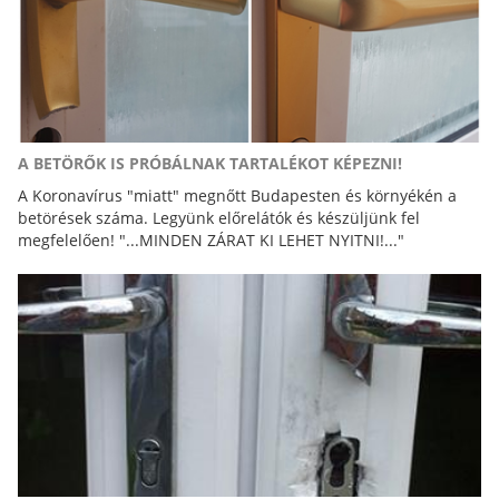
A BETÖRŐK IS PRÓBÁLNAK TARTALÉKOT KÉPEZNI!
A Koronavírus "miatt" megnőtt Budapesten és környékén a
betörések száma. Legyünk előrelátók és készüljünk fel
megfelelően! "...MINDEN ZÁRAT KI LEHET NYITNI!..."