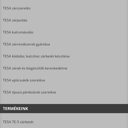
TESA zárszerelés
TESA zárjavítás
TESA kulcsmásolás
TESA zárrendszerek gyártása
TESA kódolás; kulcshoz zárbetét készítése
TESA zárak és kiegészítők kereskedelme
TESA ajtócsukók szerelése
TESA típusú pánikzárak szerelése
TERMÉKEINK
TESA TE-5 zárbetét