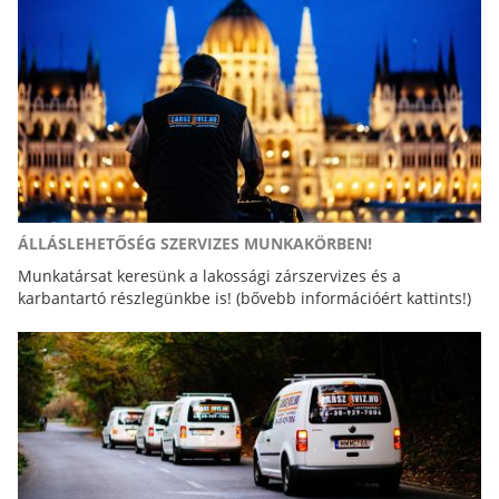
ÁLLÁSLEHETŐSÉG SZERVIZES MUNKAKÖRBEN!
Munkatársat keresünk a lakossági zárszervizes és a
karbantartó részlegünkbe is! (bővebb információért kattints!)