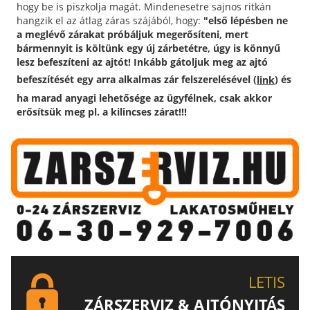
hogy be is piszkolja magát. Mindenesetre sajnos ritkán
hangzik el az átlag záras szájából, hogy:
"első lépésben ne
a meglévő zárakat próbáljuk megerősíteni, mert
bármennyit is költünk egy új zárbetétre, úgy is könnyű
lesz befeszíteni az ajtót! Inkább gátoljuk meg az ajtó
befeszítését egy arra alkalmas zár felszerelésével (
) és
link
ha marad anyagi lehetősége az ügyfélnek, csak akkor
erősítsük meg pl. a kilincses zárat!!!
LETIS
ZÁRSZERVIZ & AJTÓNYITÁS