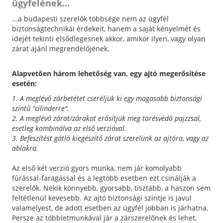
ügyfelének...
...a budapesti szerelők többsége nem az ügyfél
biztonságtechnikai érdekeit, hanem a saját kényelmét és
idejét tekinti elsődlegesnek akkor, amikor ilyen, vagy olyan
zárat ajánl megrendelőjének.
Alapvetően három lehetőség van, egy ajtó megerősítése
esetén:
1. A meglévő zárbetétet cseréljük ki egy magasabb biztonsági
szintű "cilinderre".
2. A meglévő zárat/zárakat erősítjük meg törésvédő pajzzsal,
esetleg kombinálva az első verzióval.
3. Befeszítést gátló kiegészítő zárat szerelünk az ajtóra, vagy az
ablakra.
Az első két verzió gyors munka, nem jár komolyabb
fúrással-faragással és a legtöbb esetben ezt csinálják a
szerelők. Nekik könnyebb, gyorsabb, tisztább, a haszon sem
feltétlenül kevesebb. Az ajtó biztonsági szintje is javul
valamelyest, de adott esetben az ügyfél jobban is járhatna.
Persze az többletmunkával jár a zárszerelőnek és lehet,