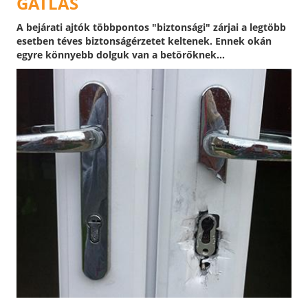
GÁTLÁS
A bejárati ajtók többpontos "biztonsági" zárjai a legtöbb
esetben téves biztonságérzetet keltenek. Ennek okán
egyre könnyebb dolguk van a betörőknek...