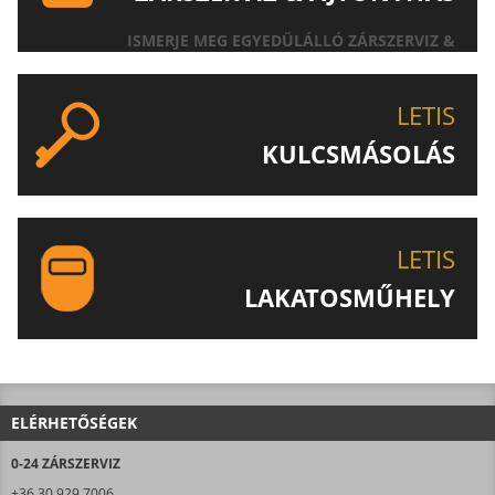
ISMERJE MEG EGYEDÜLÁLLÓ ZÁRSZERVIZ &
AJTÓNYITÁS SZOLGÁLTATÁSUNKAT!
LETIS
KULCSMÁSOLÁS
EGYEDI ÉS SPECIÁLIS KULCSOK MÁSOLÁSA, CSAK A
LETIS-NÉL!
LETIS
LAKATOSMŰHELY
AJÁNLJUK FIGYELMÉBE LAKATOSMŰHELYÜNK
TERMÉKEIT IS!
ELÉRHETŐSÉGEK
0-24 ZÁRSZERVIZ
+36 30 929 7006