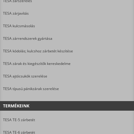
TESA zárszerelés
TESA zárjavítás
TESA kulcsmásolás
TESA zárrendszerek gyártása
TESA kódolás; kulcshoz zárbetét készítése
TESA zárak és kiegészítők kereskedelme
TESA ajtócsukók szerelése
TESA típusú pánikzárak szerelése
TERMÉKEINK
TESA TE-5 zárbetét
TESA TE-6 zárbetét