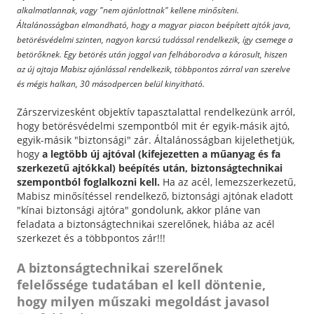
alkalmatlannak, vagy "nem ajánlottnak" kellene minősíteni.
Általánosságban elmondható, hogy a magyar piacon beépített ajtók java,
betörésvédelmi szinten, nagyon karcsú tudással rendelkezik, így csemege a
betörőknek. Egy betörés után joggal van felháborodva a károsult, hiszen
az új ajtaja Mabisz ajánlással rendelkezik, többpontos zárral van szerelve
és mégis halkan, 30 másodpercen belül kinyitható.
Zárszervizesként objektív tapasztalattal rendelkezünk arról,
hogy betörésvédelmi szempontból mit ér egyik-másik ajtó,
egyik-másik "biztonsági" zár. Általánosságban kijelethetjük,
hogy
a legtöbb új ajtóval (kifejezetten a műanyag és fa
szerkezetű ajtókkal) beépítés után, biztonságtechnikai
szempontból foglalkozni kell.
Ha az acél, lemezszerkezetű,
Mabisz minősítéssel rendelkező, biztonsági ajtónak eladott
"kínai biztonsági ajtóra" gondolunk, akkor pláne van
feladata a biztonságtechnikai szerelőnek, hiába az acél
szerkezet és a többpontos zár!!!
A biztonságtechnikai szerelőnek
felelőssége tudatában el kell döntenie,
hogy milyen műszaki megoldást javasol