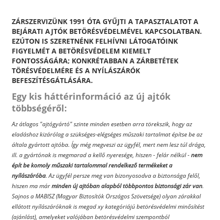
ZÁRSZERVIZÜNK 1991 ÓTA GYŰJTI A TAPASZTALATOT A
BEJÁRATI AJTÓK BETÖRÉSVÉDELMÉVEL KAPCSOLATBAN.
EZÚTON IS SZERETNÉNK FELHÍVNI LÁTOGATÓINK
FIGYELMÉT A BETÖRÉSVÉDELEM KIEMELT
FONTOSSÁGÁRA; KONKRÉTABBAN A ZÁRBETÉTEK
TÖRÉSVÉDELMÉRE ÉS A NYÍLÁSZÁRÓK
BEFESZÍTÉSGÁTLÁSÁRA.
Egy kis háttérinformáció az új ajtók
többségéről:
Az átlagos "ajtógyártó" szinte minden esetben arra törekszik, hogy az
eladáshoz kizárólag a szükséges-elégséges műszaki tartalmat építse be az
általa gyártott ajtóba. Így még megveszi az ügyfél, mert nem lesz túl drága,
ill. a gyártónak is megmarad a kellő nyeresége, hiszen - felár nélkül -
nem
épít be komoly műszaki tartalommal rendelkező termékeket a
nyílászáróba
. Az ügyfél persze meg van bizonyosodva a biztonsága felől,
hiszen ma már
minden új ajtóban alapból többpontos biztonsági zár van
.
Sajnos a MABISZ (Magyar Biztosítók Országos Szövetsége) olyan zárakkal
ellátott nyílászáróknak is megad xy kategóriájú betörésvédelmi minősítést
(ajánlást), amelyeket valójában betörésvédelmi szempontból