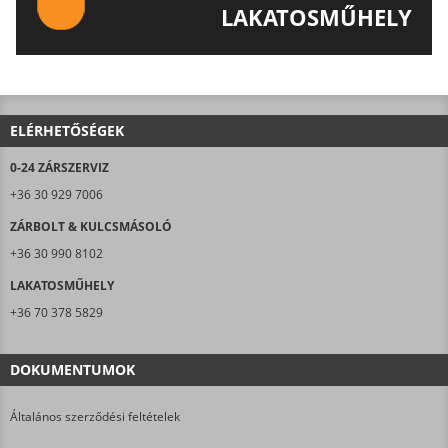
LAKATOSMŰHELY
AJÁNLJUK FIGYELMÉBE LAKATOSMŰHELYÜNK
TERMÉKEIT IS!
ELÉRHETŐSÉGEK
0-24 ZÁRSZERVIZ
+36 30 929 7006
ZÁRBOLT & KULCSMÁSOLÓ
+36 30 990 8102
LAKATOSMŰHELY
+36 70 378 5829
DOKUMENTUMOK
Általános szerződési feltételek