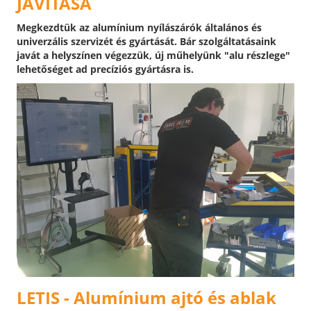
JAVÍTÁSA
Megkezdtük az alumínium nyílászárók általános és
univerzális szervizét és gyártását. Bár szolgáltatásaink
javát a helyszínen végezzük, új műhelyünk "alu részlege"
lehetőséget ad precíziós gyártásra is.
LETIS - Alumínium ajtó és ablak