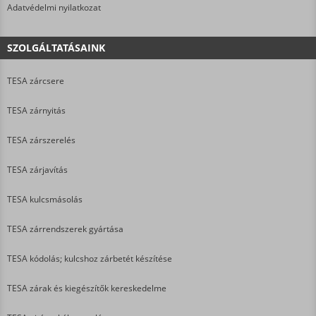
Adatvédelmi nyilatkozat
SZOLGÁLTATÁSAINK
TESA zárcsere
TESA zárnyitás
TESA zárszerelés
TESA zárjavítás
TESA kulcsmásolás
TESA zárrendszerek gyártása
TESA kódolás; kulcshoz zárbetét készítése
TESA zárak és kiegészítők kereskedelme