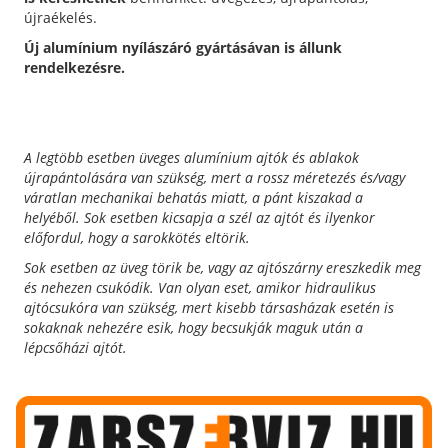
újraékelés.
Új alumínium nyílászáró gyártásávan is állunk
rendelkezésre.
A legtöbb esetben üveges alumínium ajtók és ablakok
újrapántolására van szükség, mert a rossz méretezés és/vagy
váratlan mechanikai behatás miatt, a pánt kiszakad a
helyéből.
Sok esetben kicsapja a szél az ajtót és ilyenkor
előfordul, hogy a sarokkötés eltörik.
Sok esetben az üveg törik be, vagy az ajtószárny ereszkedik meg
és nehezen csukódik.
Van olyan eset, amikor hidraulikus
ajtócsukóra van szükség, mert kisebb társasházak esetén is
sokaknak nehezére esik, hogy becsukják maguk után a
lépcsőházi ajtót.