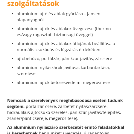
szolgáltatások
alumínium ajtó és ablak gyártása - Jansen
alapanyagból
alumínium ajtók és ablakok üvegezése (thermo
és/vagy ragasztott biztonsági üveggel)
alumínium ajtók és ablakok átlójának beállítása a
normális csukódás és légzárás érdekében
ajtóbehúzó, portálzár, pánikzár javítás, zárcsere
alumínium nyílászárók javítása, karbantartása,
szerelése
alumínium ajtók betörésvédelmi megerősítése
Nemcsak a szerelvények meghibásodása esetén tudunk
segíteni:
portálzár csere, zárbetét nyitás/zárcsere,
hidraulikus ajtócsukó szerelés, pánikzár javítás/telepítés,
zsanér/pánt cseréje, megerősítése).
Az alumínium nyílászáró szerkezetét érintő feladatokkal
is kereshetnek
bennünket: üvegezés, újrapántolás,