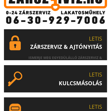
LETIS
ZÁRSZERVIZ & AJTÓNYITÁS
ISMERJE MEG EGYEDÜLÁLLÓ ZÁRSZERVIZ &
AJTÓNYITÁS SZOLGÁLTATÁSUNKAT!
LETIS
KULCSMÁSOLÁS
EGYEDI ÉS SPECIÁLIS KULCSOK MÁSOLÁSA, CSAK A
LETIS-NÉL!
LETIS